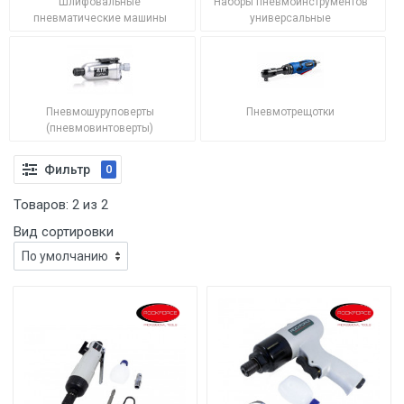
Шлифовальные
Наборы пневмоинструментов
пневматические машины
универсальные
Пневмошуруповерты
Пневмотрещотки
(пневмовинтоверты)
Фильтр
0
Товаров:
2
из
2
Вид сортировки