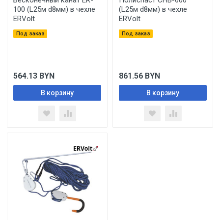
Бесконечный канат ER-
Полиспаст CHB-600
100 (L25м d8мм) в чехле
(L25м d8мм) в чехле
ERVolt
ERVolt
Под заказ
Под заказ
564.13
BYN
861.56
BYN
В корзину
В корзину