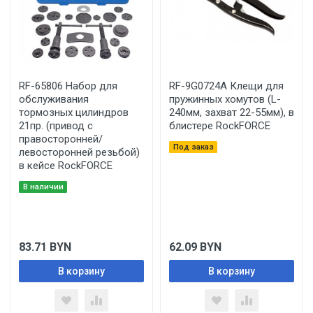
RF-65806 Набор для
RF-9G0724A Клещи для
обслуживания
пружинных хомутов (L-
тормозных цилиндров
240мм, захват 22-55мм), в
21пр. (привод с
блистере RockFORCE
правосторонней/
Под заказ
левосторонней резьбой)
в кейсе RockFORCE
В наличии
83.71
BYN
62.09
BYN
В корзину
В корзину