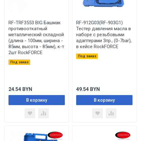
RF-TRF3553 BIG Башмак
RF-912G03(RF-903G1)
противооткатный
Тестер давления масла в
металлический складной
наборе с резьбовыми
(длина - 100мм, ширина -
адаптерами 3пр., (0-7bar),
85мм, высота - 85мм), к-т
в кейсе RockFORCE
2шт RockFORCE
Под заказ
Под заказ
24.54
BYN
49.54
BYN
В корзину
В корзину