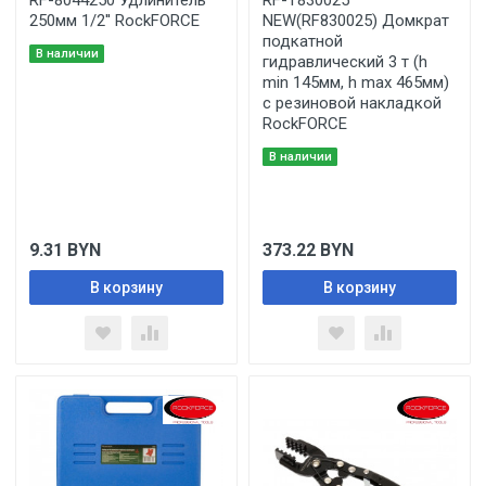
RF-8044250 Удлинитель
RF-T830025
250мм 1/2'' RockFORCE
NEW(RF830025) Домкрат
подкатной
В наличии
гидравлический 3 т (h
min 145мм, h max 465мм)
с резиновой накладкой
RockFORCE
В наличии
9.31
BYN
373.22
BYN
В корзину
В корзину