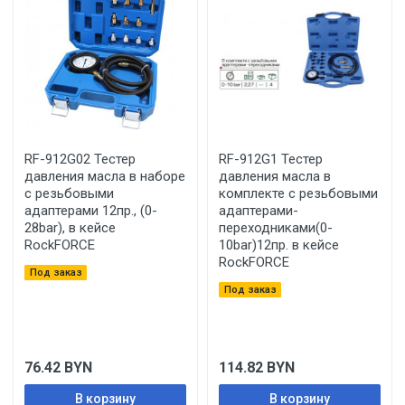
RF-912G02 Тестер
RF-912G1 Тестер
давления масла в наборе
давления масла в
с резьбовыми
комплекте с резьбовыми
адаптерами 12пр., (0-
адаптерами-
28bar), в кейсе
переходниками(0-
RockFORCE
10bar)12пр. в кейсе
RockFORCE
Под заказ
Под заказ
76.42
BYN
114.82
BYN
В корзину
В корзину