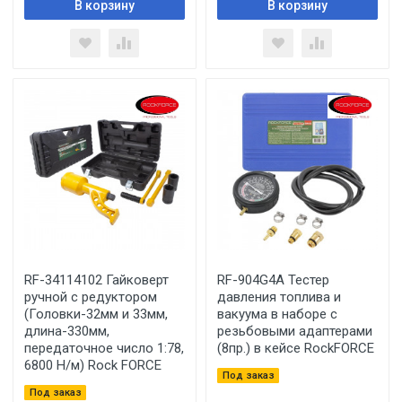
В корзину
В корзину
RF-34114102 Гайковерт
RF-904G4A Тестер
ручной с редуктором
давления топлива и
(Головки-32мм и 33мм,
вакуума в наборе с
длина-330мм,
резьбовыми адаптерами
передаточное число 1:78,
(8пр.) в кейсе RockFORCE
6800 Н/м) Rock FORCE
Под заказ
Под заказ