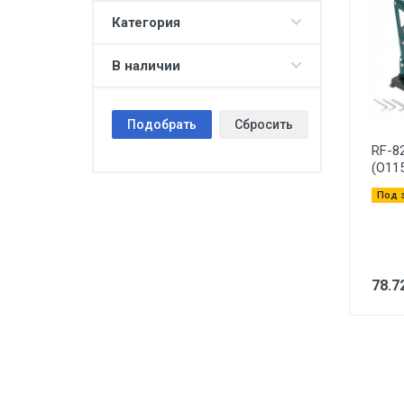
Категория
В наличии
Подобрать
Сбросить
RF-8
(O11
Под 
78.7