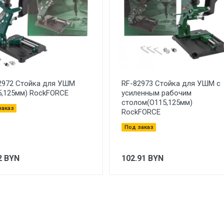
2972 Стойка для УШМ
RF-82973 Стойка для УШМ с
5,125мм) RockFORCE
усиленным рабочим
столом(O115,125мм)
заказ
RockFORCE
Под заказ
2
BYN
102.91
BYN