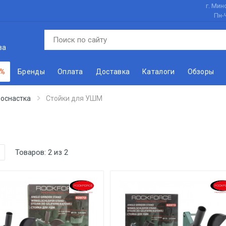
г. Минс
Пн-
ва
 %
Бренды
Оплата
Доставка
Каталоги
Обзоры
 оснастка
Стойки для УШМ
Товаров:
2
из
2