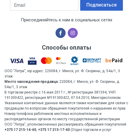
Email
Подписаться
Присоединяйтесь к нам в социальных сетях
Способы оплаты
ООО "Летра", юр.адрес: 220084, г. Минск, ул. Ф. Скорины, д. 54а/1, 3
этаж
Место нахождения продавца:
220084, г. Минск, ул. Ф. Скорины, д.
54а/1, 3 этаж
В торговом реестре с 16 мая 2017 г., № регистрации 381594, УНП:
191300422, регистрация №191300422, 07.04.2010, Мингорисполком.
Указанные контактные данные являются также контактами для связи с
продавцом по вопросам обращения покупателей о нарушении их прав.
Номер телефона работников местных исполнительных и
распорядительных органов по месту государственной регистрации
ООО "Летра", уполномоченных рассматривать обращения покупателей:
+375 17 215-14-65
,
+375 17 215-17-40
(Отдел торговли и услуг