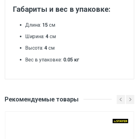
Габариты и вес в упаковке:
Длина:
15
см
Ширина:
4
см
Высота:
4
см
Вес в упаковке:
0.05 кг
Добавьте свой отзыв
Вес
Рекомендуемые товары
Оценка
1 штука весит 0,045 килограмма.
Бренд
Ваше имя
STAYER