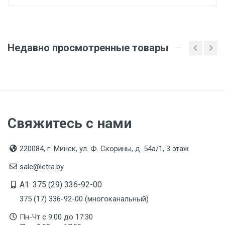
предоставляются по запросу покупателя
Организация импортер
ООО "Летра", Беларусь, г. Минск, ул. Ф.Скорины,
54а/1, офис 34
Недавно просмотренные товары
Свяжитесь с нами
220084, г. Минск, ул. Ф. Скорины, д. 54а/1, 3 этаж
sale@letra.by
A1: 375 (29) 336-92-00
375 (17) 336-92-00 (многоканальный)
Пн-Чт с 9:00 до 17:30