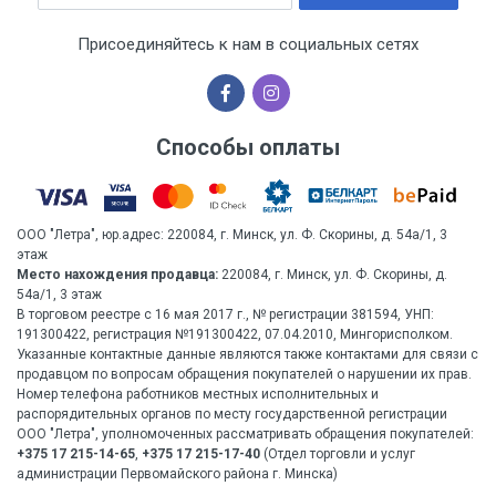
Присоединяйтесь к нам в социальных сетях
Способы оплаты
ООО "Летра", юр.адрес: 220084, г. Минск, ул. Ф. Скорины, д. 54а/1, 3
этаж
Место нахождения продавца:
220084, г. Минск, ул. Ф. Скорины, д.
54а/1, 3 этаж
В торговом реестре с 16 мая 2017 г., № регистрации 381594, УНП:
191300422, регистрация №191300422, 07.04.2010, Мингорисполком.
Указанные контактные данные являются также контактами для связи с
продавцом по вопросам обращения покупателей о нарушении их прав.
Номер телефона работников местных исполнительных и
распорядительных органов по месту государственной регистрации
ООО "Летра", уполномоченных рассматривать обращения покупателей:
+375 17 215-14-65
,
+375 17 215-17-40
(Отдел торговли и услуг
администрации Первомайского района г. Минска)