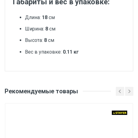
Габариты и вес в упаковке:
Длина:
18
см
Ширина:
8
см
Высота:
8
см
Вес в упаковке:
0.11 кг
Добавьте свой отзыв
Вес
Рекомендуемые товары
Оценка
1 штука весит 0,11 килограмма.
Бренд
Ваше имя
STAYER
Производитель и место нахождения