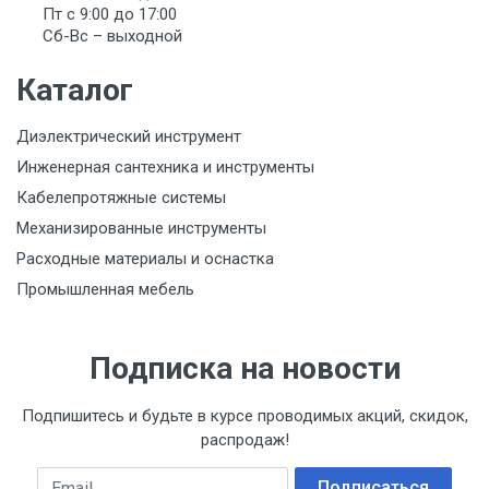
Пт с 9:00 до 17:00
Организация импортер
Сб-Вс – выходной
ООО "Летра", Беларусь, г. Минск, ул. Ф.Скорины,
54а/1, офис 34
Каталог
Диэлектрический инструмент
Инженерная сантехника и инструменты
Кабелепротяжные системы
Механизированные инструменты
Расходные материалы и оснастка
Промышленная мебель
Подписка на новости
Подпишитесь и будьте в курсе проводимых акций, скидок,
распродаж!
Email
Подписаться