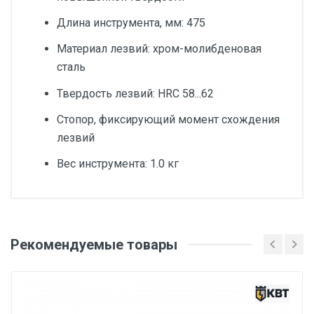
Длина инструмента, мм: 475
Материал лезвий: хром-молибденовая
сталь
Твердость лезвий: HRC 58...62
Стопор, фиксирующий момент схождения
лезвий
Вес инструмента: 1.0 кг
Добавьте свой отзыв
Общая длина (Од), мм
Рекомендуемые товары
Оценка
475
Диаметр разрезаемого кабеля max, мм
Ваше имя
25