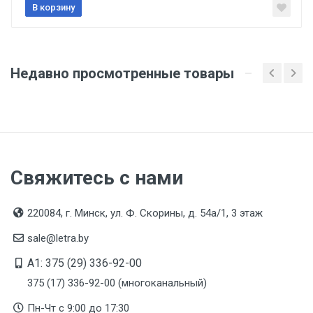
Страна производства
В корзину
КИТАЙ
Гарантийный срок
1 год
Недавно просмотренные товары
Срок службы
Указан на упаковке / в паспорте товара
Дата изготовления
Указана на упаковке / в паспорте товара
Свяжитесь с нами
Срок годности
Указан на упаковке / в паспорте товара
220084, г. Минск, ул. Ф. Скорины, д. 54а/1, 3 этаж
Подтверждение соответствия
sale@letra.by
Товар соответствует требованиям технических
A1: 375 (29) 336-92-00
регламентов ТР ТС (ЕАЭС). Сведения о номере
сертификата/декларации соответствия содержатся
375 (17) 336-92-00 (многоканальный)
в сопроводительной документации к товару и
предоставляются по запросу покупателя
Пн-Чт с 9:00 до 17:30