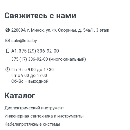
Вес
Свяжитесь с нами
1 упаковка весит 0,277 килограмма.
Бренд
220084, г. Минск, ул. Ф. Скорины, д. 54а/1, 3 этаж
Fortisflex
sale@letra.by
Производитель и место нахождения
A1: 375 (29) 336-92-00
Компания Фортисфлекс ООО, Россия, Московская
375 (17) 336-92-00 (многоканальный)
обл., Ленинский р-н, село Беседы, пр.
Промышленный, д. 9, этаж 4, офис 408
Пн-Чт с 9:00 до 17:30
Пт с 9:00 до 17:00
Страна производства
Сб-Вс – выходной
КИТАЙ
Каталог
Гарантийный срок
1 год
Диэлектрический инструмент
Инженерная сантехника и инструменты
Срок службы
Указан на упаковке / в паспорте товара
Кабелепротяжные системы