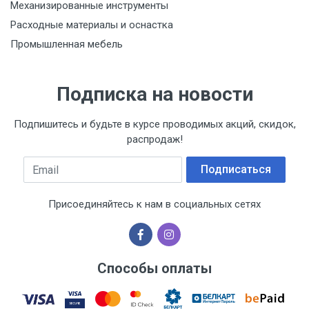
Механизированные инструменты
Дата изготовления
Расходные материалы и оснастка
Указана на упаковке / в паспорте товара
Промышленная мебель
Срок годности
Указан на упаковке / в паспорте товара
Подписка на новости
Подтверждение соответствия
Товар соответствует требованиям технических
Подпишитесь и будьте в курсе проводимых акций, скидок,
регламентов ТР ТС (ЕАЭС). Сведения о номере
распродаж!
сертификата/декларации соответствия содержатся
в сопроводительной документации к товару и
Email
Подписаться
предоставляются по запросу покупателя
Организация импортер
Присоединяйтесь к нам в социальных сетях
ООО "Летра", Беларусь, г. Минск, ул. Ф.Скорины,
54а/1, офис 34
Способы оплаты