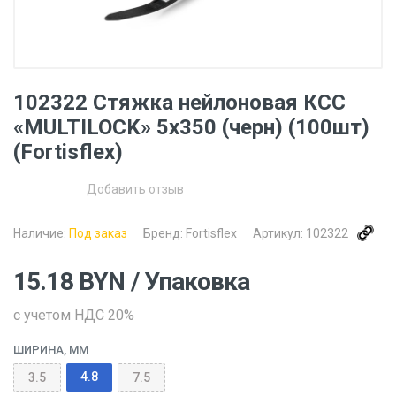
102322 Стяжка нейлоновая КСС
«MULTILOCK» 5х350 (черн) (100шт)
(Fortisflex)
Добавить отзыв
Наличие:
Под заказ
Бренд:
Fortisflex
Артикул:
102322
15.18
BYN
/ Упаковка
с учетом НДС 20%
ШИРИНА, ММ
4.8
3.5
7.5