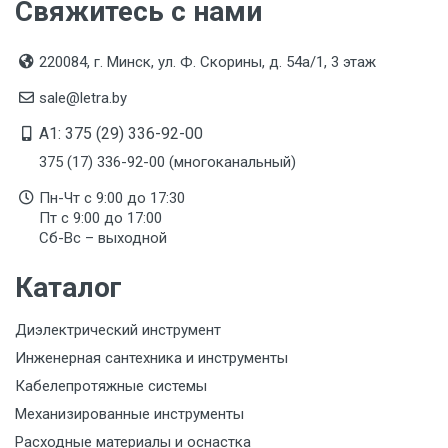
Свяжитесь с нами
Подтверждение соответствия
Товар соответствует требованиям технических
регламентов ТР ТС (ЕАЭС). Сведения о номере
220084, г. Минск, ул. Ф. Скорины, д. 54а/1, 3 этаж
сертификата/декларации соответствия содержатся
в сопроводительной документации к товару и
sale@letra.by
предоставляются по запросу покупателя
A1: 375 (29) 336-92-00
Организация импортер
375 (17) 336-92-00 (многоканальный)
ООО "Летра", Беларусь, г. Минск, ул. Ф.Скорины,
54а/1, офис 34
Пн-Чт с 9:00 до 17:30
Пт с 9:00 до 17:00
Сб-Вс – выходной
Каталог
Диэлектрический инструмент
Инженерная сантехника и инструменты
Кабелепротяжные системы
Механизированные инструменты
Расходные материалы и оснастка