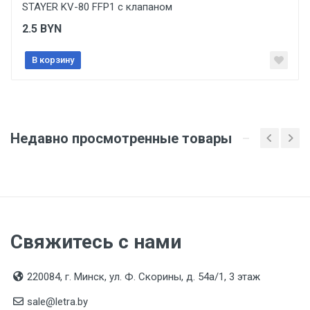
STAYER KV-80 FFP1 с клапаном
Подтверждение соответствия
2.5
BYN
Товар соответствует требованиям технических
регламентов ТР ТС (ЕАЭС). Сведения о номере
сертификата/декларации соответствия содержатся
В корзину
в сопроводительной документации к товару и
предоставляются по запросу покупателя
Недавно просмотренные товары
Свяжитесь с нами
220084, г. Минск, ул. Ф. Скорины, д. 54а/1, 3 этаж
sale@letra.by