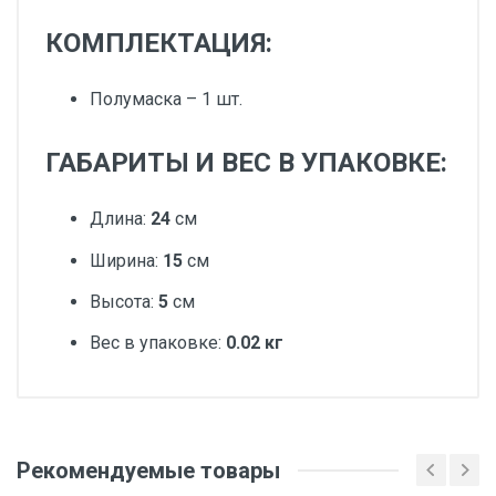
КОМПЛЕКТАЦИЯ:
Полумаска – 1 шт.
ГАБАРИТЫ И ВЕС В УПАКОВКЕ:
Длина:
24
см
Ширина:
15
см
Высота:
5
см
Вес в упаковке:
0.02 кг
Добавьте свой отзыв
Вес
Рекомендуемые товары
Оценка
1 штука весит 0,02 килограмма.