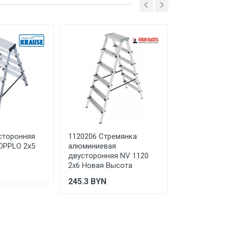
сторонняя
1120206 Стремянка
124920 Двух
OPPLO 2х5
алюминиевая
стремянка S
двусторонняя NV 1120
KRAUSE
2х6 Новая Высота
1 466.21
BY
245.3
BYN