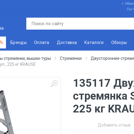
г. Минс
Пн-
ва
 %
Бренды
Оплата
Доставка
Каталоги
Обзоры
ы стремянки, вышки-туры
Стремянки
Двусторонние стрем
п., 225 кг KRAUSE
135117 Дву
стремянка S
225 кг KRA
Добавить отзыв