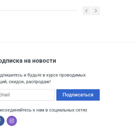
E
одписка на новости
дпишитесь и будьте в курсе проводимых
ций, скидок, распродаж!
ail
Подписаться
 ТС (ЕАЭС). Сведения о номере
дительной документации к
исоединяйтесь к нам в социальных сетях