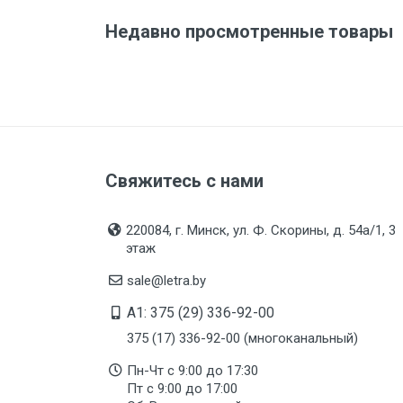
Материал
Недавно просмотренные товары
Подгруппа товара
Вес
Бренд
Производитель и место
нахождения
Свяжитесь с нами
Страна производства
Срок службы
220084, г. Минск, ул. Ф. Скорины, д. 54а/1, 3
Дата изготовления
этаж
Срок годности
sale@letra.by
Подтверждение
A1: 375 (29) 336-92-00
соответствия
375 (17) 336-92-00 (многоканальный)
Организация импортер
Пн-Чт с 9:00 до 17:30
Пт с 9:00 до 17:00