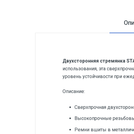
Оп
Двухсторонняя стремянка STAB
использования, эта сверхпроч
уровень устойчивости при ежед
Описание:
Сверхпрочная двухсторонн
Высокопрочные резьбов
Ремни вшиты в металличе