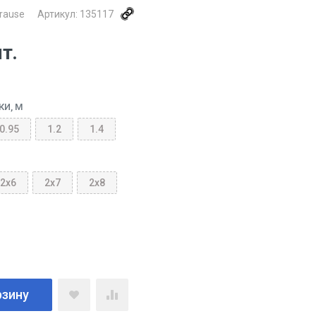
rause
Артикул:
135117
шт.
И, М
0.95
1.2
1.4
2x6
2x7
2x8
рзину