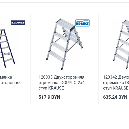
2x4
2.5
0.5
105
0.95
80
ГОСТ Р 58752-2019. DIN EN-131
емянка
120335 Двухсторонняя
120342 Двух
усторонняя
стремянка DOPPLO 2х4
стремянка D
225
ступ KRAUSE
ступ KRAUSE
517.9
BYN
635.24
BYN
Развальцованное соединение
стальной
Двусторонняя стремянка