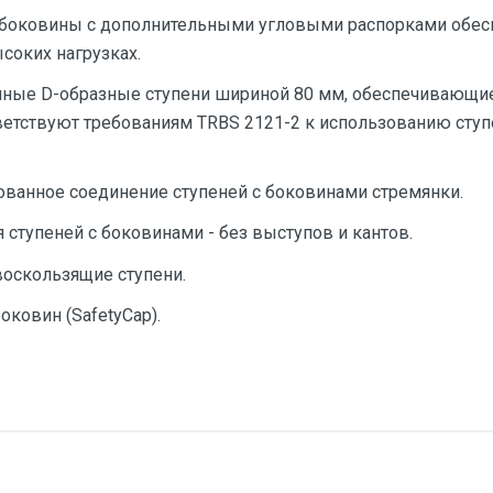
 боковины с дополнительными угловыми распорками обе
соких нагрузках.
ные D-образные ступени шириной 80 мм, обеспечивающи
ветствуют требованиям TRBS 2121-2 к использованию ступ
ванное соединение ступеней с боковинами стремянки.
 ступеней с боковинами - без выступов и кантов.
оскользящие ступени.
ковин (SafetyCap).
тзыв
Stabilo
Пластиковый подпятник
е имя
Email