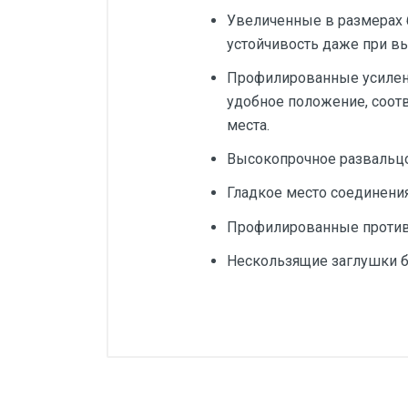
Увеличенные в размерах
устойчивость даже при вы
Профилированные усилен
удобное положение, соот
места.
Высокопрочное развальцо
Гладкое место соединения
Профилированные против
Нескользящие заглушки бо
Добавьте свой о
Серия
Тип подпятника
Оценка
Ваш