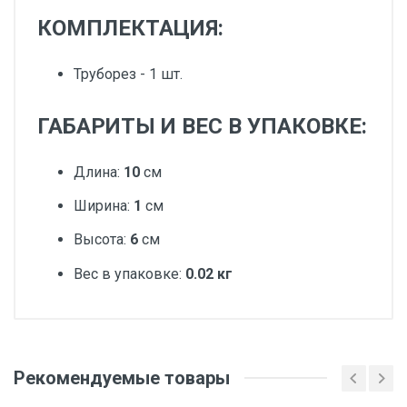
КОМПЛЕКТАЦИЯ:
Труборез - 1 шт.
ГАБАРИТЫ И ВЕС В УПАКОВКЕ:
Длина:
10
см
Ширина:
1
см
Высота:
6
см
Вес в упаковке:
0.02 кг
Добавьте свой отзыв
Вес
Рекомендуемые товары
Оценка
1 штука весит 0,02 килограмма.