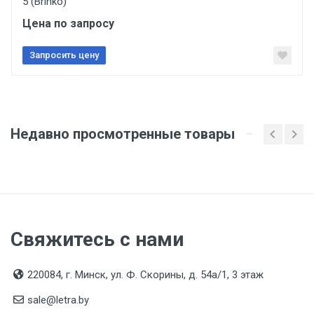
5 (Brinko)
Подтверждение соответствия
Цена по запросу
Товар соответствует требованиям технических
регламентов ТР ТС (ЕАЭС). Сведения о номере
сертификата/декларации соответствия содержатся
Запросить цену
в сопроводительной документации к товару и
предоставляются по запросу покупателя
Недавно просмотренные товары
Свяжитесь с нами
220084, г. Минск, ул. Ф. Скорины, д. 54а/1, 3 этаж
sale@letra.by