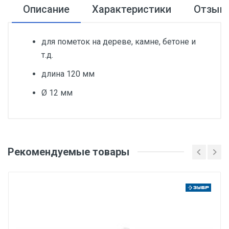
Описание
Характеристики
Отзыв
для пометок на дереве, камне, бетоне и
т.д.
длина 120 мм
Ø 12 мм
Добавьте свой отзыв
Общая длина (Од), мм
Рекомендуемые товары
Оценка
120
Тип товара
Ваше имя
Мел для разметки
Вес