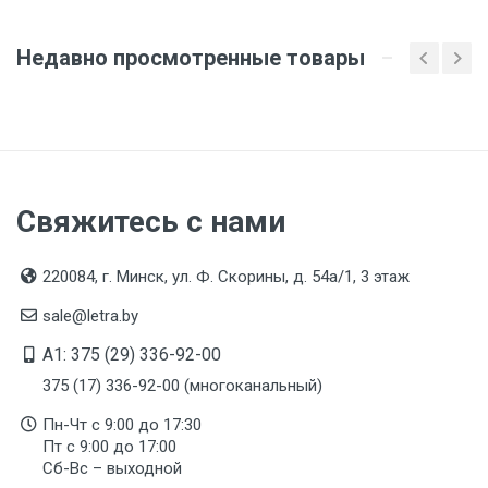
Подтверждение соответствия
Товар соответствует требованиям технических
Недавно просмотренные товары
регламентов ТР ТС (ЕАЭС). Сведения о номере
сертификата/декларации соответствия содержатся
в сопроводительной документации к товару и
предоставляются по запросу покупателя
Свяжитесь с нами
220084, г. Минск, ул. Ф. Скорины, д. 54а/1, 3 этаж
sale@letra.by
A1: 375 (29) 336-92-00
375 (17) 336-92-00 (многоканальный)
Пн-Чт с 9:00 до 17:30
Пт с 9:00 до 17:00
Сб-Вс – выходной