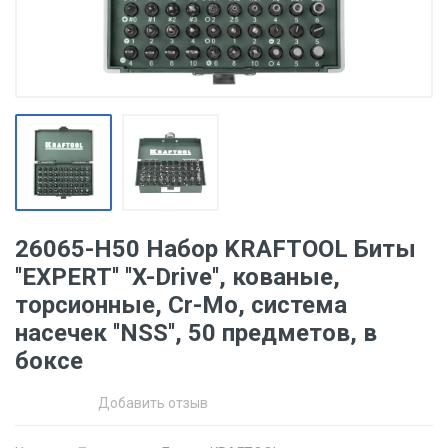
26065-H50 Набор KRAFTOOL Биты
''ЕХPERT'' ''X-Drive'', кованые,
торсионные, Cr-Mo, система
насечек ''NSS'', 50 предметов, в
боксе
Добавить отзыв