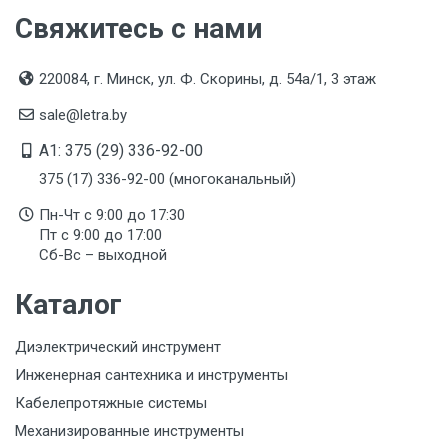
Свяжитесь с нами
Гарантийный срок
1 год
220084, г. Минск, ул. Ф. Скорины, д. 54а/1, 3 этаж
Срок службы
sale@letra.by
Указан на упаковке / в паспорте товара
A1: 375 (29) 336-92-00
Дата изготовления
375 (17) 336-92-00 (многоканальный)
Указана на упаковке / в паспорте товара
Пн-Чт с 9:00 до 17:30
Срок годности
Пт с 9:00 до 17:00
Указан на упаковке / в паспорте товара
Сб-Вс – выходной
Подтверждение соответствия
Каталог
Товар соответствует требованиям технических
регламентов ТР ТС (ЕАЭС). Сведения о номере
Диэлектрический инструмент
сертификата/декларации соответствия содержатся
в сопроводительной документации к товару и
Инженерная сантехника и инструменты
предоставляются по запросу покупателя
Кабелепротяжные системы
Механизированные инструменты