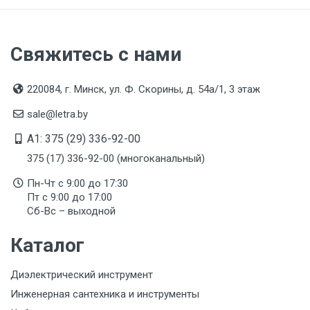
Страна производства
ГЕРМАНИЯ
Свяжитесь с нами
Срок службы
Указан на упаковке / в паспорте товара
220084, г. Минск, ул. Ф. Скорины, д. 54а/1, 3 этаж
Дата изготовления
sale@letra.by
Указана на упаковке / в паспорте товара
A1: 375 (29) 336-92-00
Срок годности
375 (17) 336-92-00 (многоканальный)
Указан на упаковке / в паспорте товара
Пн-Чт с 9:00 до 17:30
Пт с 9:00 до 17:00
Подтверждение соответствия
Сб-Вс – выходной
Товар соответствует требованиям технических
регламентов ТР ТС (ЕАЭС). Сведения о номере
Каталог
сертификата/декларации соответствия содержатся
в сопроводительной документации к товару и
предоставляются по запросу покупателя
Диэлектрический инструмент
Инженерная сантехника и инструменты