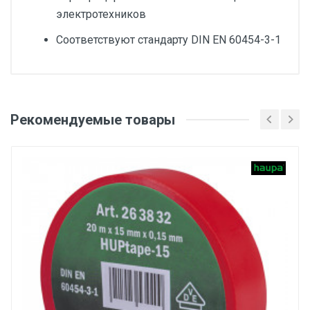
электротехников
Соответствуют стандарту DIN EN 60454-3-1
Добавьте свой отзыв
Общая длина (Од), мм
Рекомендуемые товары
Оценка
9000
Ширина, мм
Ваше имя
19
Самовулканизирующаяся
Да
Email
Толщина, мм
0.76
Ваше сообщение
Цвет товара