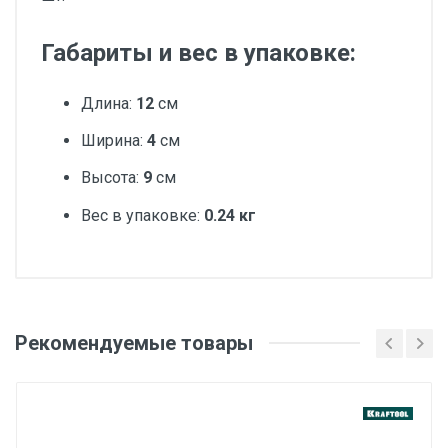
Габариты и вес в упаковке:
Длина:
12
см
Ширина:
4
см
Высота:
9
см
Вес в упаковке:
0.24 кг
Добавьте свой отзыв
Вес
Рекомендуемые товары
Оценка
1 штука весит 0,24 килограмма.
Бренд
Ваше имя
ЗУБР