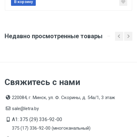
сертификата/декларации соответствия содержатся
В корзину
в сопроводительной документации к товару и
предоставляются по запросу покупателя
Недавно просмотренные товары
Свяжитесь с нами
220084, г. Минск, ул. Ф. Скорины, д. 54а/1, 3 этаж
sale@letra.by
A1: 375 (29) 336-92-00
375 (17) 336-92-00 (многоканальный)