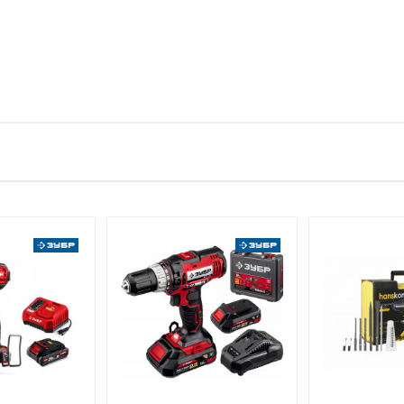
тзыв
1 штука весит 0,173 килограмма.
STAYER
е имя
Email
KRAFTOOL I/E GmbH Германия, Otto-Lilienthal-Str. 25, 71034 Bobli
КИТАЙ
Указан на упаковке / в паспорте товара
Указана на упаковке / в паспорте товара
Указан на упаковке / в паспорте товара
Товар соответствует требованиям технических регламентов ТР
сертификата/декларации соответствия содержатся в сопрово
товару и предоставляются по запросу покупателя