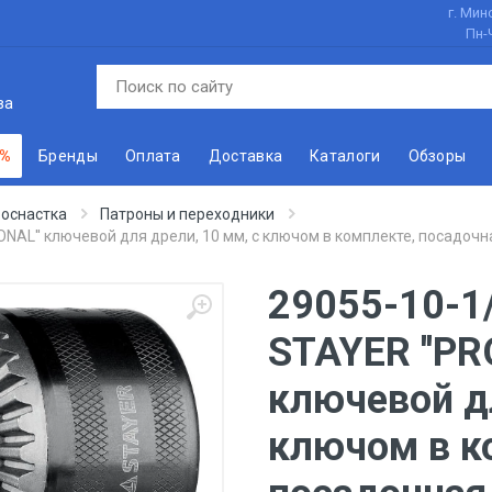
г. Минс
Пн-
ва
 %
Бренды
Оплата
Доставка
Каталоги
Обзоры
 оснастка
Патроны и переходники
AL'' ключевой для дрели, 10 мм, с ключом в комплекте, посадочная
29055-10-1
STAYER ''PR
ключевой дл
ключом в к