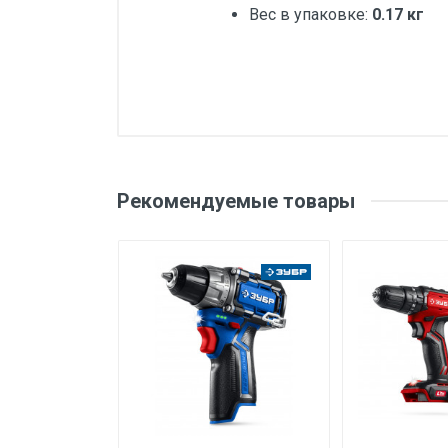
Вес в упаковке:
0.17 кг
Добавьте свой о
Вес
Бренд
Оценка
Ваш
Рекомендуемые товары
Производитель и место
нахождения
Страна производства
Ваше сообщение
Срок службы
Дата изготовления
Срок годности
Подтверждение
соответствия