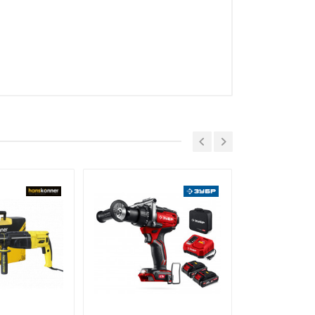
ngen
 ТС (ЕАЭС). Сведения о номере
дительной документации к