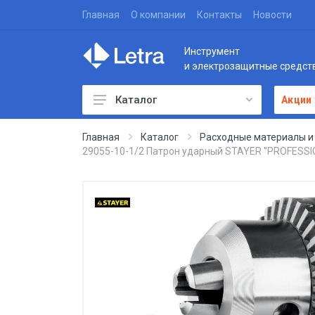
Главная
О компании
Контакты
Новости
Инструмент
и электрозащитные средст
Каталог
Акции
Главная
Каталог
Расходные материалы и
29055-10-1/2 Патрон ударный STAYER ''PROFESSION