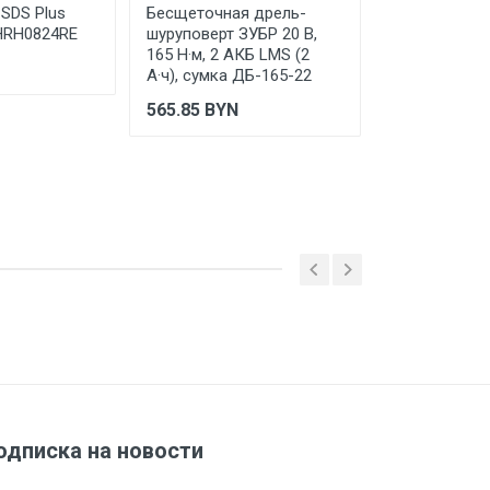
SDS Plus
Бесщеточная дрель-
Аккум. перф
HRH0824RE
шуруповерт ЗУБР 20 В,
WORTEX CRH 
165 Н·м, 2 АКБ LMS (2
кор. ALL1 XL
А·ч), сумка ДБ-165-22
БЕСЩЕТ., 18 
мм (вес 1,7 к
565.85
BYN
0329284
320
BYN
одписка на новости