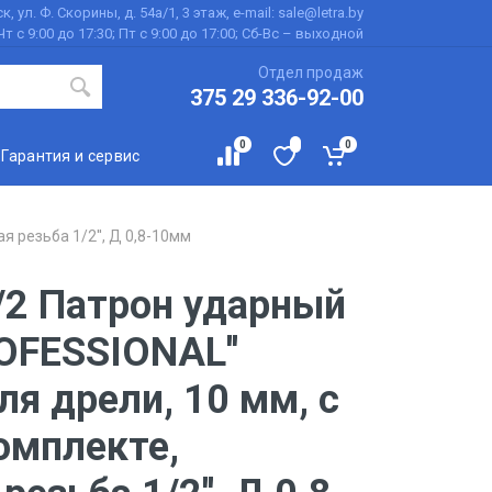
к, ул. Ф. Скорины, д. 54а/1, 3 этаж, e-mail: sale@letra.by
Чт с 9:00 до 17:30; Пт с 9:00 до 17:00; Сб-Вс – выходной
Отдел продаж
375 29 336-92-00
0
0
Гарантия и сервис
 резьба 1/2'', Д 0,8-10мм
/2 Патрон ударный
OFESSIONAL''
я дрели, 10 мм, с
омплекте,