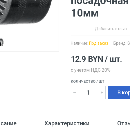
посадочная р
10мм
Добавить отзыв
Наличие:
Под заказ
Бренд:
S
12.9
BYN
/ шт.
с учетом НДС 20%
КОЛИЧЕСТВО
/ ШТ.
В ко
исание
Характеристики
Отз