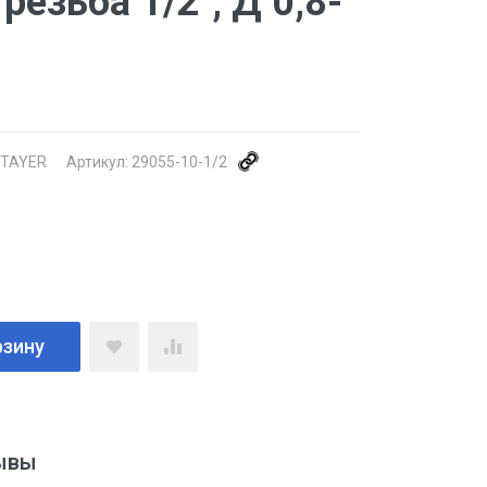
езьба 1/2'', Д 0,8-
TAYER
Артикул:
29055-10-1/2
рзину
ывы