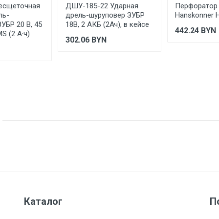
Бесщеточная
ДШУ-185-22 Ударная
Перфоратор 
ль-
дрель-шуруповер ЗУБР
Hanskonner 
УБР 20 В, 45
18В, 2 АКБ (2Ач), в кейсе
442.24
BYN
S (2 А·ч)
302.06
BYN
Каталог
П