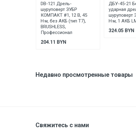
Отправить отзыв
DB-121 Дрель-
ДБУ-45-21 
шуруповерт ЗУБР
ударная дре
КОМПАКТ #1, 12 В, 45
шуруповерт З
Н·м, без АКБ (тип Т7),
Н·м, 1 АКБ LM
BRUSHLESS,
324.05
BYN
Профессионал
204.11
BYN
Недавно просмотренные товары
Свяжитесь с нами