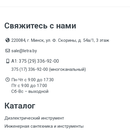
Срок годности
Указан на упаковке / в паспорте товара
Свяжитесь с нами
Подтверждение соответствия
Товар соответствует требованиям технических
220084, г. Минск, ул. Ф. Скорины, д. 54а/1, 3 этаж
регламентов ТР ТС (ЕАЭС). Сведения о номере
сертификата/декларации соответствия содержатся
sale@letra.by
в сопроводительной документации к товару и
предоставляются по запросу покупателя
A1: 375 (29) 336-92-00
375 (17) 336-92-00 (многоканальный)
Пн-Чт с 9:00 до 17:30
Пт с 9:00 до 17:00
Сб-Вс – выходной
Каталог
Диэлектрический инструмент
Инженерная сантехника и инструменты