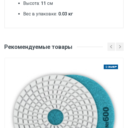
Высота:
11
см
Вес в упаковке:
0.03 кг
Добавьте свой отзыв
Зернистость
Рекомендуемые товары
Оценка
P600
Тип шлифования
Ваше имя
сухое
Назначение
чистовая обработка. лощение
Email
Диаметр, мм
100
Ваше сообщение
Тип товара