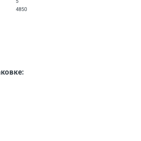
5
4850
аковке: