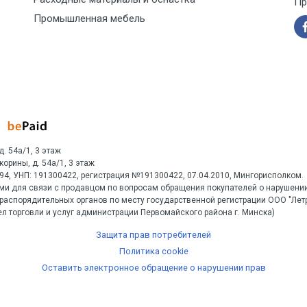
Пр
Промышленная мебель
д. 54а/1, 3 этаж
Скорины, д. 54а/1, 3 этаж
1594, УНП: 191300422, регистрация №191300422, 07.04.2010, Мингорисполком.
ми для связи с продавцом по вопросам обращения покупателей о нарушении
распорядительных органов по месту государственной регистрации ООО "Ле
л торговли и услуг администрации Первомайского района г. Минска)
Защита прав потребителей
Политика cookie
Оставить электронное обращение о нарушении прав