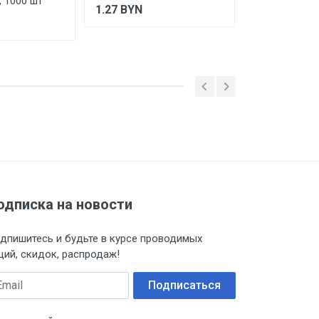
 1000 шт
мм, 5 кг, ЗУБ
1.27
BYN
42.97
BYN
одписка на новости
дпишитесь и будьте в курсе проводимых
ций, скидок, распродаж!
ail
Подписаться