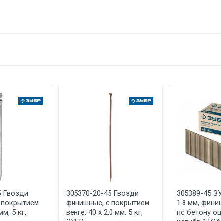
тзыв
1 набор весит 5,14 килограмма.
ЗУБР
е имя
Email
ЗАО "ЗУБР ОВК" Россия, Московская обл., 141052, городской ок
каб. 13
РОССИЯ
Указан на упаковке / в паспорте товара
Указана на упаковке / в паспорте товара
Указан на упаковке / в паспорте товара
Товар соответствует требованиям технических регламентов ТР
сертификата/декларации соответствия содержатся в сопрово
товару и предоставляются по запросу покупателя
5 Гвозди
305370-20-45 Гвозди
305389-45 ЗУ
 покрытием
финишные, с покрытием
1.8 мм, фин
мм, 5 кг,
венге, 40 х 2.0 мм, 5 кг,
по бетону о