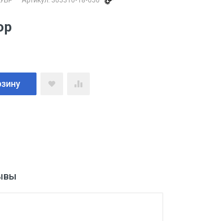
УБР
Артикул:
305310-18-050
ор
рзину
ывы