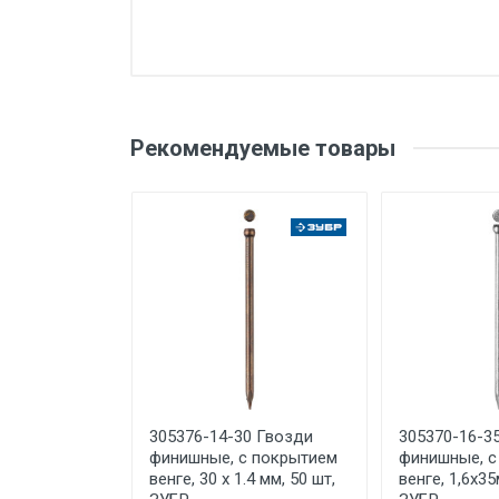
Добавьте свой о
Вес
Бренд
Оценка
Ваш
Рекомендуемые товары
Производитель и место
нахождения
Страна производства
Ваше сообщение
Срок службы
Дата изготовления
Срок годности
Подтверждение
соответствия
Отправить отзыв
305376-14-30 Гвозди
305370-16-3
финишные, с покрытием
финишные, с
венге, 30 х 1.4 мм, 50 шт,
венге, 1,6х35