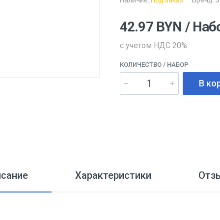
Наличие:
Под заказ
Бренд:
З
42.97
BYN
/ Наб
с учетом НДС 20%
КОЛИЧЕСТВО
/ НАБОР
В ко
исание
Характеристики
Отз