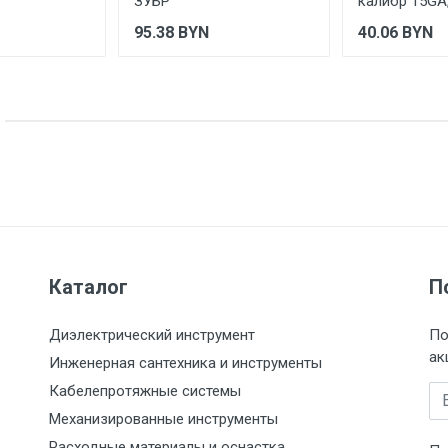
ЗУБР
калибр 15GA,
95.38
BYN
40.06
BYN
Каталог
П
Диэлектрический инструмент
По
ак
Инженерная сантехника и инструменты
Кабелепротяжные системы
Em
Механизированные инструменты
Расходные материалы и оснастка