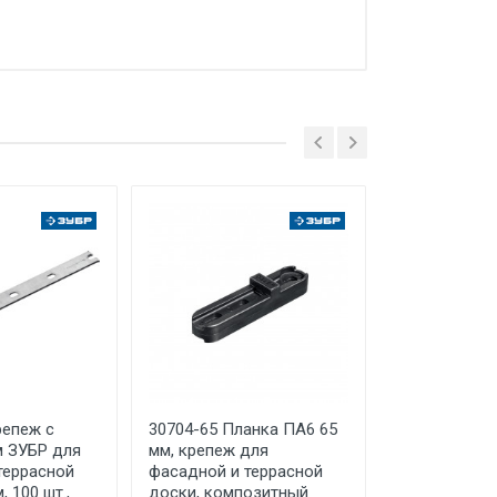
руг Мытищи, д. Сухарево, д.133,
 ТС (ЕАЭС). Сведения о номере
дительной документации к
репеж с
30704-65 Планка ПА6 65
30703-75 Кр
 ЗУБР для
мм, крепеж для
дистанциро
террасной
фасадной и террасной
фасадной и 
, 100 шт.,
доски, композитный
доски Планк