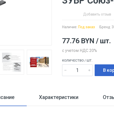
ЗУБР Союз-
Добавить отзыв
Наличие:
Под заказ
Бренд:
З
77.76
BYN
/ шт.
с учетом НДС 20%
КОЛИЧЕСТВО
/ ШТ.
В ко
исание
Характеристики
Отз