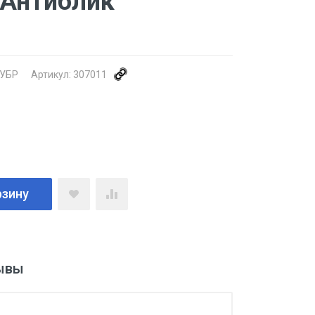
Антиблик
УБР
Артикул:
307011
рзину
ывы