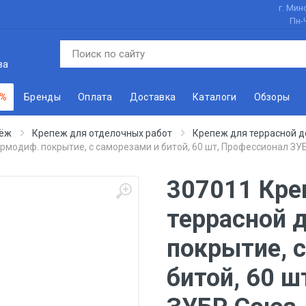
г. Минс
Пн-
ва
 %
Бренды
Оплата
Доставка
Каталоги
Обзоры
ёж
Крепеж для отделочных работ
Крепеж для террасной д
ермодиф. покрытие, с саморезами и битой, 60 шт, Профессионал З
307011 Кре
террасной 
покрытие, 
битой, 60 ш