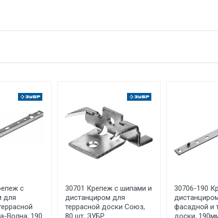
тзыв
Крепеж для террасной доски
1 штука весит 1,325 килограмма.
е имя
Email
ЗУБР
ЗАО "ЗУБР ОВК" Россия, Московская обл., 141052, городской ок
каб. 13
Указан на упаковке / в паспорте товара
Указана на упаковке / в паспорте товара
Указан на упаковке / в паспорте товара
Товар соответствует требованиям технических регламентов ТР
сертификата/декларации соответствия содержатся в сопрово
товару и предоставляются по запросу покупателя
репеж с
30701 Крепеж с шипами и
30706-190 К
ООО "Летра", Беларусь, г. Минск, ул. Ф.Скорины, 54а/1, офис 34
м для
дистанциром для
дистанциром
террасной
террасной доски Союз,
фасадной и 
а-Волна, 190
80 шт, ЗУБР
доски, 190мм