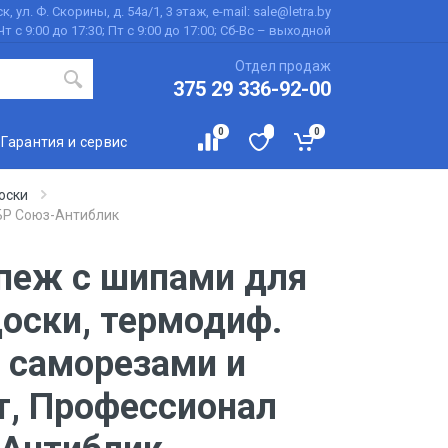
к, ул. Ф. Скорины, д. 54а/1, 3 этаж, e-mail: sale@letra.by
Чт с 9:00 до 17:30; Пт с 9:00 до 17:00; Сб-Вс – выходной
Отдел продаж
375 29 336-92-00
0
0
Гарантия и сервис
оски
УБР Союз-Антиблик
пеж с шипами для
доски, термодиф.
с саморезами и
т, Профессионал