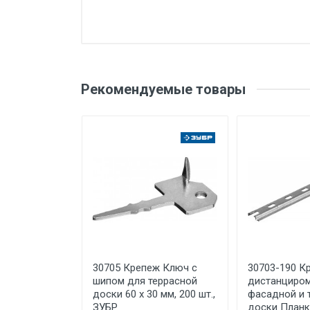
Добавьте свой о
Тип товара
Вес
Оценка
Ваш
Рекомендуемые товары
Бренд
Производитель и место
нахождения
Ваше сообщение
Срок службы
Дата изготовления
Срок годности
Подтверждение
соответствия
Отправить отзыв
30705 Крепеж Ключ с
30703-190 К
Организация импортер
шипом для террасной
дистанциро
доски 60 х 30 мм, 200 шт.,
фасадной и 
ЗУБР
доски Планк