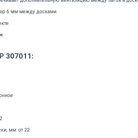
ечивает дополнительную вентиляцию между лагой и доск
ор 6 мм между досками.
екте
аж
Р 307011:
онное
.2
и, мм: от 22