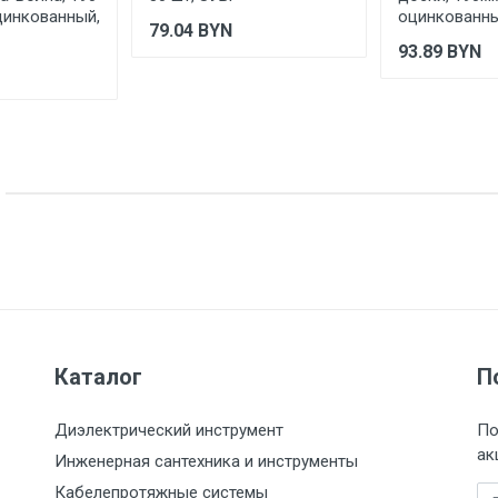
оцинкованный,
оцинкованны
79.04
BYN
93.89
BYN
Каталог
П
Диэлектрический инструмент
По
ак
Инженерная сантехника и инструменты
Кабелепротяжные системы
Em