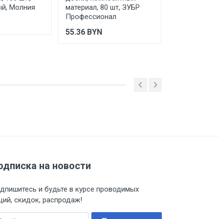
й, Молния
материал, 80 шт, ЗУБР
мм, 160 шт,
Профессионал
оцинкованны
55.36
BYN
70.91
BYN
одписка на новости
дпишитесь и будьте в курсе проводимых
ций, скидок, распродаж!
ail