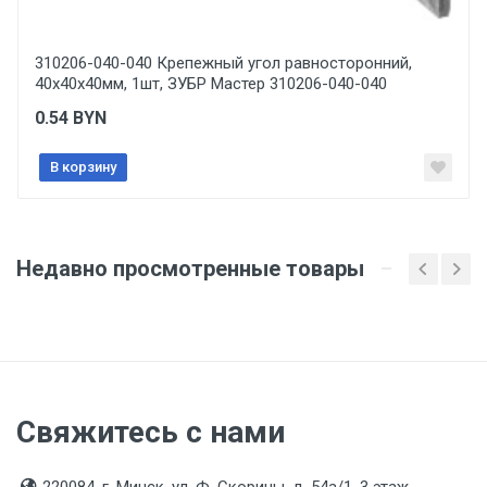
Отправить отзыв
Срок годности
Указан на упаковке / в паспорте товара
310206-040-040 Крепежный угол равносторонний,
40х40х40мм, 1шт, ЗУБР Мастер 310206-040-040
Подтверждение соответствия
0.54
BYN
Товар соответствует требованиям технических
регламентов ТР ТС (ЕАЭС). Сведения о номере
сертификата/декларации соответствия содержатся
В корзину
в сопроводительной документации к товару и
предоставляются по запросу покупателя
Недавно просмотренные товары
Свяжитесь с нами
220084, г. Минск, ул. Ф. Скорины, д. 54а/1, 3 этаж