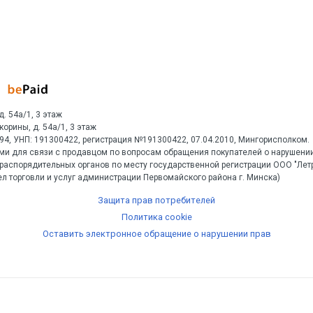
д. 54а/1, 3 этаж
Скорины, д. 54а/1, 3 этаж
1594, УНП: 191300422, регистрация №191300422, 07.04.2010, Мингорисполком.
ми для связи с продавцом по вопросам обращения покупателей о нарушении
распорядительных органов по месту государственной регистрации ООО "Ле
л торговли и услуг администрации Первомайского района г. Минска)
Защита прав потребителей
Политика cookie
Оставить электронное обращение о нарушении прав