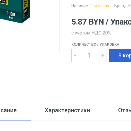
Наличие:
Под заказ
Бренд:
K
5.87
BYN
/ Упак
с учетом НДС 20%
КОЛИЧЕСТВО
/ УПАКОВКА
В ко
исание
Характеристики
Отз