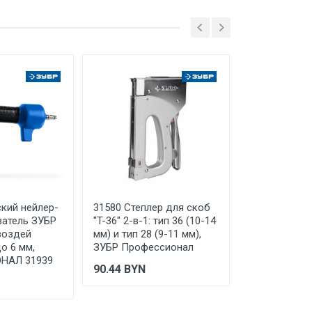
кий нейлер-
31580 Степлер для скоб
31527 Степл
ngen
атель ЗУБР
''T-36'' 2-в-1: тип 36 (10-14
''TX-16'' 6-в-
воздей
мм) и тип 28 (9-11 мм),
мм) / 140 (8-
о 6 мм,
ЗУБР Профессионал
(8-14 мм) / 1
НАЛ 31939
300 (16 мм) 5
90.44
BYN
ЗУБР Профе
Цена по за