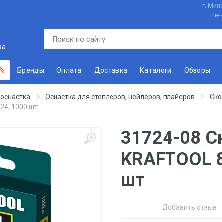
г. Минс
Пн-
ва
 %
Бренды
Оплата
Доставка
Каталоги
Обзоры
 оснастка
Оснастка для степлеров, нейлеров, плайеров
Ско
24, 1000 шт
31724-08 С
KRAFTOOL 8
шт
Добавить отзыв