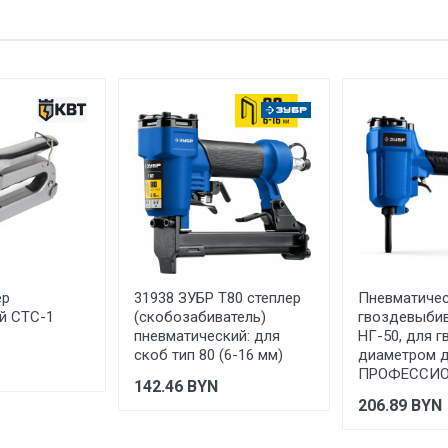
е имя
Email
24
8
плоские
плайер
скобы для степлера
закаленная оцинкованная проволока
1 упаковка весит 0,074 килограмма.
KRAFTOOL
ер
31938 ЗУБР Т80 степлер
Пневматичес
KRAFTOOL I/E GmbH Германия, Otto-Lilienthal-Str. 25, 71034 Bobli
й СТС-1
(скобозабиватель)
гвоздевыбив
пневматический: для
НГ-50, для г
скоб тип 80 (6-16 мм)
диаметром д
КИТАЙ
ПРОФЕССИО
142.46
BYN
1 год
206.89
BYN
Указан на упаковке / в паспорте товара