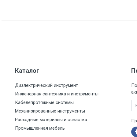
Указана на упаковке / в паспорте товара
Указан на упаковке / в паспорте товара
Товар соответствует требованиям технических регламентов ТР
сертификата/декларации соответствия содержатся в сопрово
товару и предоставляются по запросу покупателя
ООО "Летра", Беларусь, г. Минск, ул. Ф.Скорины, 54а/1, офис 34
Каталог
П
Диэлектрический инструмент
По
ак
Инженерная сантехника и инструменты
Кабелепротяжные системы
Em
Механизированные инструменты
Расходные материалы и оснастка
Пр
Промышленная мебель