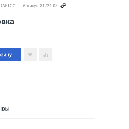
RAFTOOL
Артикул:
31724-08
овка
рзину
ывы