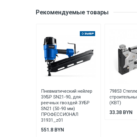
Оценка
Ваш
Тип скоб
Рекомендуемые товары
Длина скобы/гвоздя, мм
Форма скобы
Ваше сообщение
Тип используемого степлера
Тип товара
Материал
Вес
Бренд
Отправить отзыв
Пневматический нейлер
79853 Степл
Производитель и место
ЗУБР SN21-90, для
строительны
нахождения
реечных гвоздей ЗУБР
(КВТ)
SN21 (50-90 мм)
Страна производства
33.38
BYN
ПРОФЕССИОНАЛ
31931_z01
Гарантийный срок
551.8
BYN
Срок службы