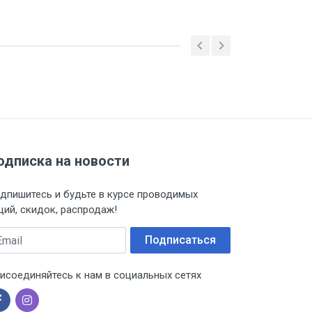
 ТС (ЕАЭС). Сведения о номере
дительной документации к
одписка на новости
дпишитесь и будьте в курсе проводимых
ций, скидок, распродаж!
ail
Подписаться
исоединяйтесь к нам в социальных сетях