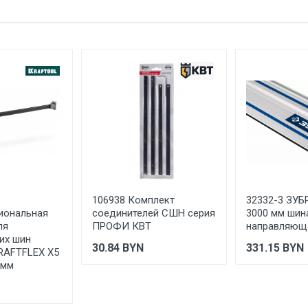
ЗУБР
е имя
Email
ЗАО "ЗУБР ОВК" Россия, Московская обл., 141052, городской ок
каб. 13
РОССИЯ
Указан на упаковке / в паспорте товара
Указана на упаковке / в паспорте товара
Указан на упаковке / в паспорте товара
Товар соответствует требованиям технических регламентов ТР
сертификата/декларации соответствия содержатся в сопрово
товару и предоставляются по запросу покупателя
106938 Комплект
32332-3 ЗУ
иональная
соединителей СШН серия
3000 мм шин
ля
ПРОФИ КВТ
направляющ
их шин
30.84
BYN
331.15
BYN
RAFTFLEX X5
 мм