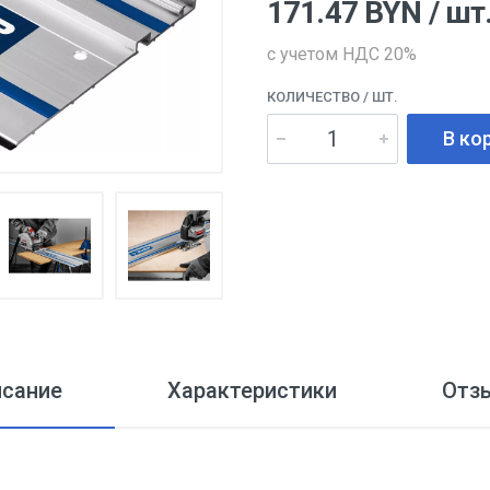
171.47
BYN
/ шт
с учетом НДС 20%
КОЛИЧЕСТВО
/ ШТ.
В ко
исание
Характеристики
Отз