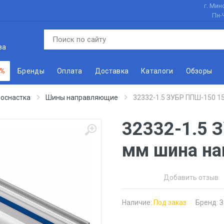
г. Минс
Пн-
ва
 %
Бренды
Оплата
Доставка
Каталоги
Обзоры
 оснастка
Шины направляющие
32332-1.5 ЗУБР ППШ-150 
32332-1.5 
мм шина н
Добавить отзыв
Наличие:
Под заказ
Бренд:
З