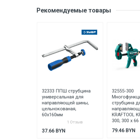
Бренд
Оценка
Ваш
Рекомендуемые товары
Производитель и место
нахождения
Страна производства
Ваше сообщение
Срок службы
Дата изготовления
Срок годности
Подтверждение
соответствия
Отправить отзыв
32333 ППШ струбцина
32555-300
универсальная для
Многофункц
направляющей шины,
струбцина д
цельнокованая,
направляющ
60х160мм
KRAFTOOL K
300, 300 х 66
1 Отзыв
79.46
BYN
37.66
BYN