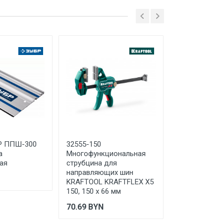
руг Мытищи, д. Сухарево, д.133,
 ТС (ЕАЭС). Сведения о номере
дительной документации к
БР ППШ-300
32555-150
32432-3 На
а
Многофункциональная
шина KRAFT
ая
струбцина для
KRAFTFLEX F
направляющих шин
543.14
BYN
KRAFTOOL KRAFTFLEX X5
150, 150 х 66 мм
70.69
BYN