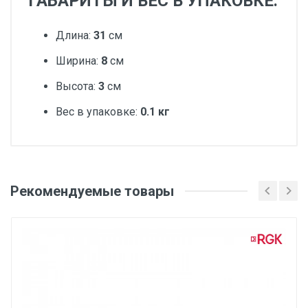
ГАБАРИТЫ И ВЕС В УПАКОВКЕ:
Длина:
31
см
Ширина:
8
см
Высота:
3
см
Вес в упаковке:
0.1 кг
Добавьте свой отзыв
Вес
Рекомендуемые товары
Оценка
1 штука весит 0,1 килограмма.
Бренд
Ваше имя
ЗУБР
Производитель и место нахождения
ЗАО "ЗУБР ОВК" Россия, Московская обл., 141052,
Email