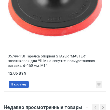
Ваше сообщение
Диаметр, мм
125
Тип товара
Круг шлифовальный
Вес
Отправить отзыв
1 упаковка весит 0,057 килограмма.
35744-150 Тарелка опорная STAYER ''MASTER''
Бренд
пластиковая для УШМ на липучке, полиуретановая
ЗУБР
вставка, d=150 мм, М14
Производитель и место нахождения
12.06
BYN
ЗАО "ЗУБР ОВК" Россия, Московская обл., 141052,
городской округ Мытищи, д. Сухарево, д.133, каб.
В корзину
13
Страна производства
КИТАЙ
Недавно просмотренные товары