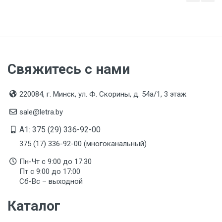
Срок службы
Указан на упаковке / в паспорте товара
Дата изготовления
Указана на упаковке / в паспорте товара
Свяжитесь с нами
Срок годности
Указан на упаковке / в паспорте товара
220084, г. Минск, ул. Ф. Скорины, д. 54а/1, 3 этаж
Подтверждение соответствия
sale@letra.by
Товар соответствует требованиям технических
A1: 375 (29) 336-92-00
регламентов ТР ТС (ЕАЭС). Сведения о номере
сертификата/декларации соответствия содержатся
375 (17) 336-92-00 (многоканальный)
в сопроводительной документации к товару и
предоставляются по запросу покупателя
Пн-Чт с 9:00 до 17:30
Пт с 9:00 до 17:00
Сб-Вс – выходной
Каталог