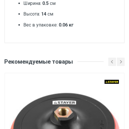
Ширина:
0.5
см
Высота:
14
см
Вес в упаковке:
0.06 кг
Добавьте свой отзыв
Количество в наборе/упаковке, шт
Рекомендуемые товары
Оценка
5
Серия
Ваше имя
ЗУБР Стандарт
Зернистость
P40
Email
Количество отверстий
8