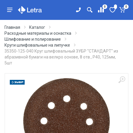
0
0
Главная
Каталог
Расходные материалы и оснастка
Шлифование и полирование
Круги шлифовальные на липучке
35350-125-040 Круг шлифовальный ЗУБР ''СТАНДАРТ'' из
абразивной бумаги на велкро основе, 8 отв., Р40, 125мм,
5шт