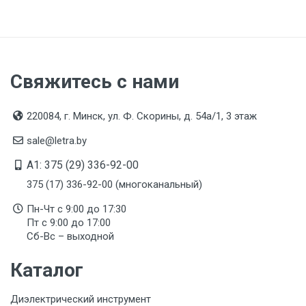
РОССИЯ
Гарантийный срок
6 месяцев
Свяжитесь с нами
Срок службы
Указан на упаковке / в паспорте товара
220084, г. Минск, ул. Ф. Скорины, д. 54а/1, 3 этаж
Дата изготовления
sale@letra.by
Указана на упаковке / в паспорте товара
A1: 375 (29) 336-92-00
Срок годности
375 (17) 336-92-00 (многоканальный)
Указан на упаковке / в паспорте товара
Пн-Чт с 9:00 до 17:30
Пт с 9:00 до 17:00
Подтверждение соответствия
Сб-Вс – выходной
Товар соответствует требованиям технических
регламентов ТР ТС (ЕАЭС). Сведения о номере
Каталог
сертификата/декларации соответствия содержатся
в сопроводительной документации к товару и
предоставляются по запросу покупателя
Диэлектрический инструмент