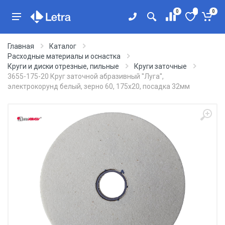
0
0
Главная
Каталог
Расходные материалы и оснастка
Круги и диски отрезные, пильные
Круги заточные
3655-175-20 Круг заточной абразивный ''Луга'',
электрокорунд белый, зерно 60, 175х20, посадка 32мм