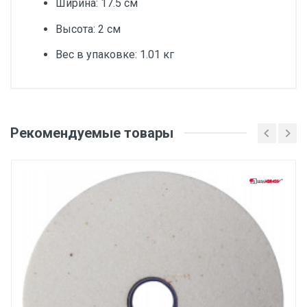
Ширина: 17.5 см
Высота: 2 см
Вес в упаковке: 1.01 кг
Добавьте свой отзыв
Внутренний диаметр (d1), мм
Рекомендуемые товары
Оценка
32
Толщина, мм
Ваше имя
20
Серия
ЛУГА Абразив
Email
Зернистость
P60
Ваше сообщение