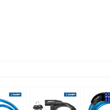
тзыв
1 штука весит 0,245 килограмма.
ЗУБР
е имя
Email
ЗАО "ЗУБР ОВК" Россия, Московская обл., 141052, городской ок
каб. 13
КИТАЙ
Указан на упаковке / в паспорте товара
Указана на упаковке / в паспорте товара