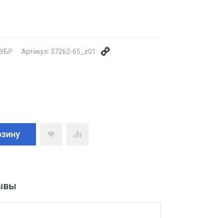
УБР
Артикул:
37262-65_z01
рзину
ывы