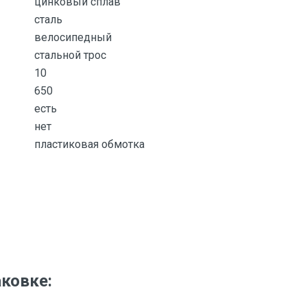
цинковый сплав
сталь
велосипедный
стальной трос
10
650
есть
нет
пластиковая обмотка
аковке: