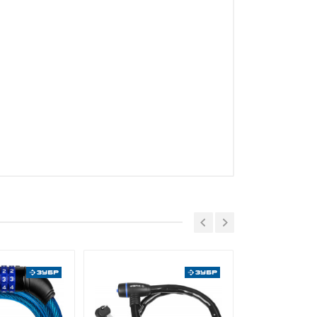
руг Мытищи, д. Сухарево, д.133,