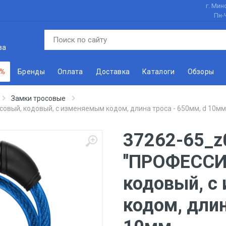
г. Минс
Пн-
ва
 %
Бренды
Оплата
Доставка
Каталоги
Обзоры
Замки тросовые
совый, кодовый, с изменяемым кодом, длина троса - 650мм, d 10мм
37262-65_z
''ПРОФЕССИ
кодовый, с
кодом, длин