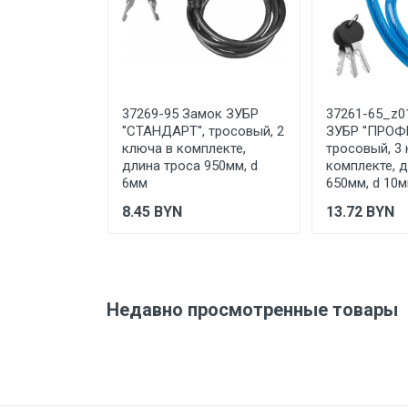
Срок годности
Подтверждение
соответствия
Отправить отзыв
37269-95 Замок ЗУБР
37261-65_z0
''СТАНДАРТ'', тросовый, 2
ЗУБР ''ПРОФ
ключа в комплекте,
тросовый, 3
длина троса 950мм, d
комплекте, 
6мм
650мм, d 10
8.45
BYN
13.72
BYN
Недавно просмотренные товары