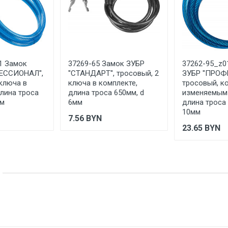
Указан на упаковке / в паспорте товара
Товар соответствует требованиям технических регламентов ТР
сертификата/декларации соответствия содержатся в сопрово
товару и предоставляются по запросу покупателя
1 Замок
37269-65 Замок ЗУБР
37262-95_z0
ЕССИОНАЛ'',
''СТАНДАРТ'', тросовый, 2
ЗУБР ''ПРОФ
 ключа в
ключа в комплекте,
тросовый, к
длина троса
длина троса 650мм, d
изменяемым
мм
6мм
длина троса 
10мм
7.56
BYN
23.65
BYN