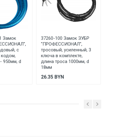
 ТС (ЕАЭС). Сведения о номере
дительной документации к
1 Замок
37260-100 Замок ЗУБР
37263-65 За
ЕССИОНАЛ'',
''ПРОФЕССИОНАЛ'',
''МАСТЕР'', т
одовый, с
тросовый, усиленный, 3
ключа в ком
 кодом,
ключа в комплекте,
длина троса 
- 950мм, d
длина троса 1000мм, d
10мм
18мм
10.86
BYN
26.35
BYN