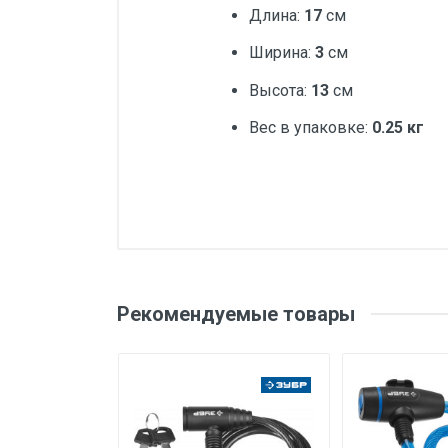
Длина:
17
см
Ширина:
3
см
Высота:
13
см
Вес в упаковке:
0.25 кг
Добавьте свой о
Вес
Бренд
Оценка
Ваш
Рекомендуемые товары
Производитель и место
нахождения
Страна производства
Ваше сообщение
Срок службы
Дата изготовления