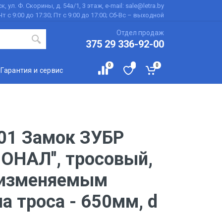
к, ул. Ф. Скорины, д. 54а/1, 3 этаж, e-mail: sale@letra.by
Чт с 9:00 до 17:30; Пт с 9:00 до 17:00; Сб-Вс – выходной
Отдел продаж
375 29 336-92-00
0
0
Гарантия и сервис
01 Замок ЗУБР
ОНАЛ'', тросовый,
 изменяемым
а троса - 650мм, d