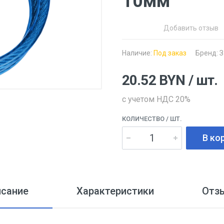
10мм
Добавить отзыв
Наличие:
Под заказ
Бренд:
З
20.52
BYN
/ шт.
с учетом НДС 20%
КОЛИЧЕСТВО
/ ШТ.
В ко
исание
Характеристики
Отз