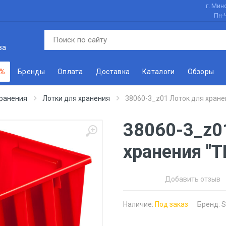
г. Минс
Пн-
ва
 %
Бренды
Оплата
Доставка
Каталоги
Обзоры
хранения
Лотки для хранения
38060-3_z01 Лоток для хранен
38060-3_z0
хранения ''T
Добавить отзыв
Наличие:
Под заказ
Бренд:
S