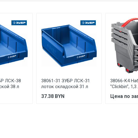
KRAFTOOL I/E GmbH Германия, Otto-Lilienthal-Str. 25, 71034 Bobli
РОССИЯ
Указан на упаковке / в паспорте товара
Указана на упаковке / в паспорте товара
Указан на упаковке / в паспорте товара
Товар соответствует требованиям технических регламентов ТР
сертификата/декларации соответствия содержатся в сопрово
товару и предоставляются по запросу покупателя
БР ЛСК-38
38061-31 ЗУБР ЛСК-31
38066-K4 На
ской 38 л
лоток складской 31 л
''Clickbin'', 1
37.38
BYN
Цена по за