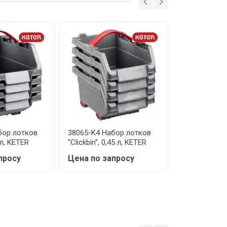
ngen
 ТС (ЕАЭС). Сведения о номере
дительной документации к
бор лотков
38065-K4 Набор лотков
38063-15 Ящ
,3 л, KETER
''Clickbin'', 0,45 л, KETER
для хранени
разборный ЛС
просу
Цена по запросу
420 х 270 х 
Профессион
Цена по за