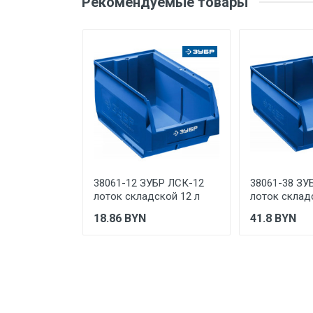
Рекомендуемые товары
Производитель и место
нахождения
Страна производства
Ваше сообщение
Срок службы
Дата изготовления
Срок годности
Подтверждение
соответствия
Отправить отзыв
38061-12 ЗУБР ЛСК-12
38061-38 ЗУ
лоток складской 12 л
лоток склад
18.86
BYN
41.8
BYN