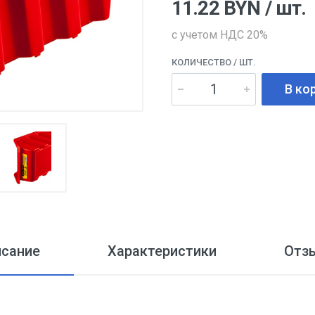
11.22
BYN
/ шт.
с учетом НДС 20%
КОЛИЧЕСТВО
/ ШТ.
В ко
исание
Характеристики
Отз