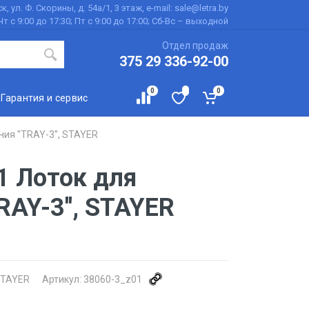
к, ул. Ф. Скорины, д. 54а/1, 3 этаж, e-mail: sale@letra.by
Чт с 9:00 до 17:30; Пт с 9:00 до 17:00; Сб-Вс – выходной
Отдел продаж
375 29 336-92-00
0
0
Гарантия и сервис
ия ''TRAY-3'', STAYER
1 Лоток для
RAY-3'', STAYER
TAYER
Артикул:
38060-3_z01