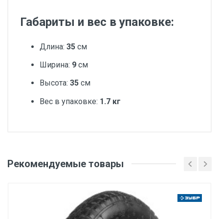
Габариты и вес в упаковке:
Длина:
35
см
Ширина:
9
см
Высота:
35
см
Вес в упаковке:
1.7 кг
Добавьте свой отзыв
Вес
Рекомендуемые товары
Оценка
1 штука весит 1,7 килограмма.
Бренд
Ваше имя
ЗУБР