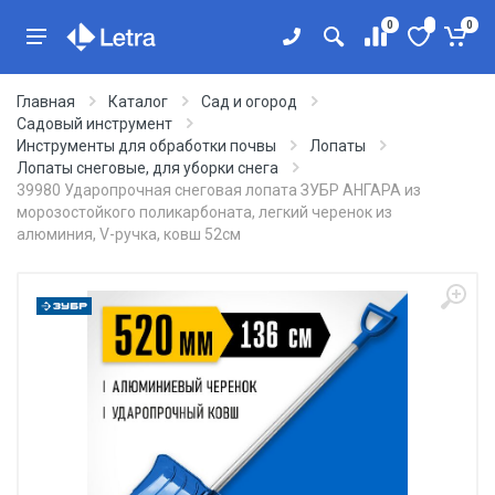
0
0
Главная
Каталог
Сад и огород
Садовый инструмент
Инструменты для обработки почвы
Лопаты
Лопаты снеговые, для уборки снега
39980 Ударопрочная снеговая лопата ЗУБР АНГАРА из
морозостойкого поликарбоната, легкий черенок из
алюминия, V-ручка, ковш 52см