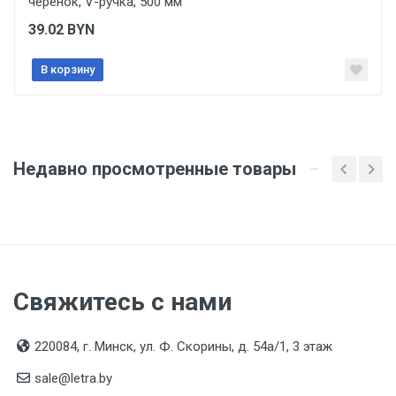
Подтверждение соответствия
черенок, V-ручка, 500 мм
Товар соответствует требованиям технических
39.02
BYN
регламентов ТР ТС (ЕАЭС). Сведения о номере
сертификата/декларации соответствия содержатся
в сопроводительной документации к товару и
В корзину
предоставляются по запросу покупателя
Недавно просмотренные товары
Свяжитесь с нами
220084, г. Минск, ул. Ф. Скорины, д. 54а/1, 3 этаж
sale@letra.by