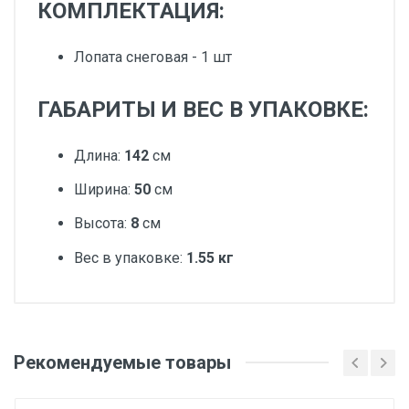
КОМПЛЕКТАЦИЯ:
Лопата снеговая - 1 шт
ГАБАРИТЫ И ВЕС В УПАКОВКЕ:
Длина:
142
см
Ширина:
50
см
Высота:
8
см
Вес в упаковке:
1.55 кг
Добавьте свой отзыв
Вес
Рекомендуемые товары
Оценка
1 штука весит 1,55 килограмма.