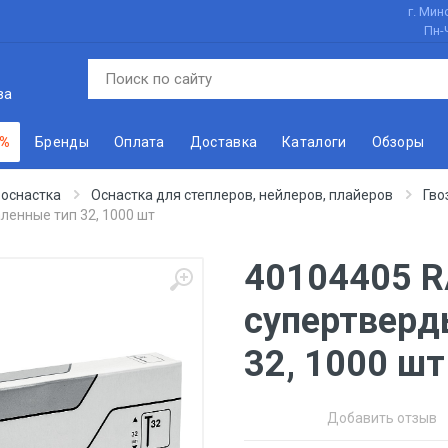
г. Минс
Пн-
ва
 %
Бренды
Оплата
Доставка
Каталоги
Обзоры
 оснастка
Оснастка для степлеров, нейлеров, плайеров
Гво
ленные тип 32, 1000 шт
40104405 R
супертверд
32, 1000 шт
Добавить отзыв