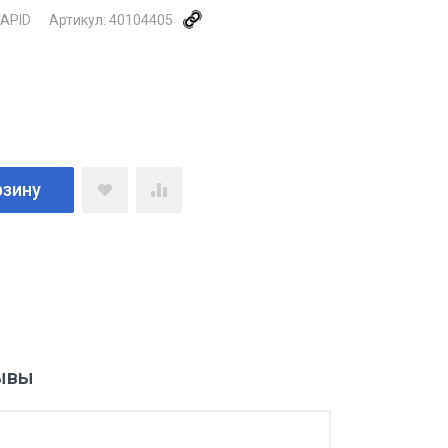
APID
Артикул:
40104405
рзину
ывы