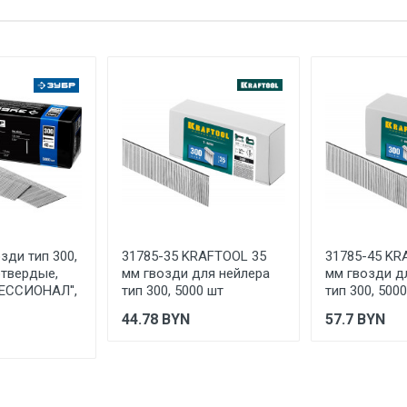
е имя
Email
32
32
гвозди
пневматический
гвозди для степлера
закаленная оцинкованная сталь
1 штука весит 0,69 килограмма.
RAPID
зди тип 300,
31785-35 KRAFTOOL 35
31785-45 KR
Isaberg Rapid AB Швеция, Metallgatan 5 S-330 27 Hestra Sweden
отвердые,
мм гвозди для нейлера
мм гвозди д
ЕССИОНАЛ'',
тип 300, 5000 шт
тип 300, 500
КИТАЙ
44.78
BYN
57.7
BYN
6 месяцев
Указан на упаковке / в паспорте товара