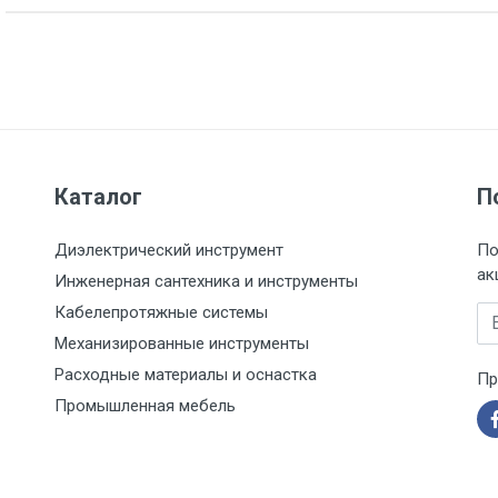
Указана на упаковке / в паспорте товара
Указан на упаковке / в паспорте товара
Товар соответствует требованиям технических регламентов ТР
сертификата/декларации соответствия содержатся в сопрово
товару и предоставляются по запросу покупателя
Каталог
П
Диэлектрический инструмент
По
ак
Инженерная сантехника и инструменты
Кабелепротяжные системы
Em
Механизированные инструменты
Расходные материалы и оснастка
Пр
Промышленная мебель