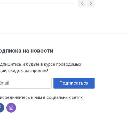
 ТС (ЕАЭС). Сведения о номере
дительной документации к
одписка на новости
дпишитесь и будьте в курсе проводимых
ций, скидок, распродаж!
ail
Подписаться
исоединяйтесь к нам в социальных сетях