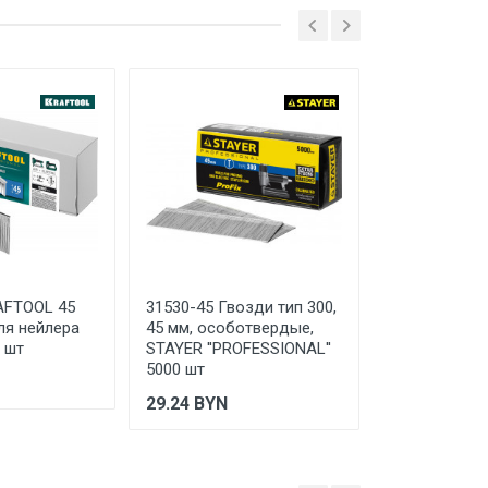
AFTOOL 45
31530-45 Гвозди тип 300,
40104408 RA
ля нейлера
45 мм, особотвердые,
гвозди супе
0 шт
STAYER ''PROFESSIONAL''
закаленные т
5000 шт
шт
29.24
BYN
37.5
BYN