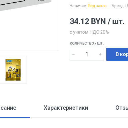
Наличие:
Под заказ
Бренд:
R
34.12
BYN
/ шт.
с учетом НДС 20%
КОЛИЧЕСТВО
/ ШТ.
В ко
исание
Характеристики
Отз