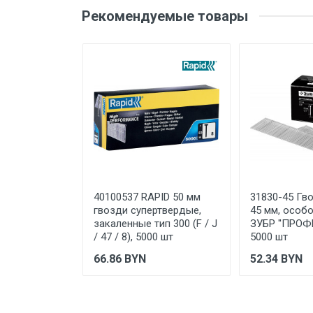
Оценка
Ваш
Тип скоб
Рекомендуемые товары
Длина скобы/гвоздя, мм
Форма скобы
Ваше сообщение
Тип используемого степлера
Тип товара
Материал
Вес
Бренд
Отправить отзыв
40100537 RAPID 50 мм
31830-45 Гво
Производитель и место
гвозди супертвердые,
45 мм, особ
нахождения
закаленные тип 300 (F / J
ЗУБР ''ПРОФ
/ 47 / 8), 5000 шт
5000 шт
Страна производства
66.86
BYN
52.34
BYN
Гарантийный срок
Срок службы