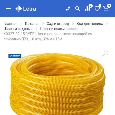
0
0
Главная
Каталог
Сад и огород
Все для полива
Шланги садовые
Шланги всасывающие
40327-32-15 ЗУБР Шланг напорно-всасывающий со
спиралью ПВХ, 10 атм, 32мм х 15м