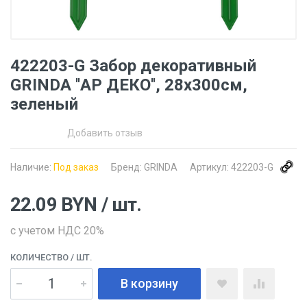
422203-G Забор декоративный
GRINDA ''АР ДЕКО'', 28x300см,
зеленый
Добавить отзыв
Наличие:
Под заказ
Бренд:
GRINDA
Артикул:
422203-G
22.09
BYN
/ шт.
с учетом НДС 20%
КОЛИЧЕСТВО
/ ШТ.
В корзину