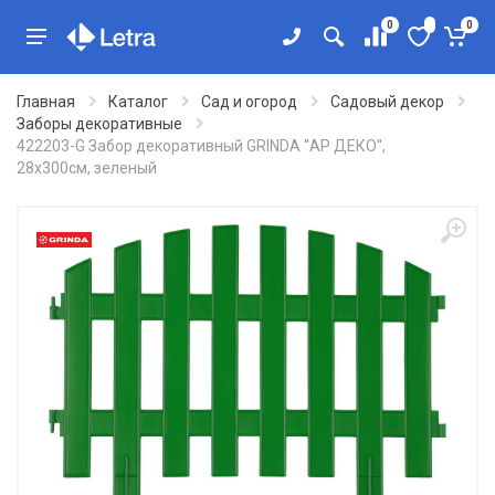
0
0
Главная
Каталог
Сад и огород
Садовый декор
Заборы декоративные
422203-G Забор декоративный GRINDA ''АР ДЕКО'',
28x300см, зеленый