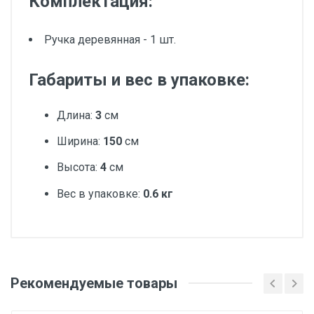
Комплектация:
Ручка деревянная - 1 шт.
Габариты и вес в упаковке:
Длина:
3
см
Ширина:
150
см
Высота:
4
см
Вес в упаковке:
0.6 кг
Добавьте свой отзыв
Вес
Рекомендуемые товары
Оценка
1 штука весит 0,6 килограмма.