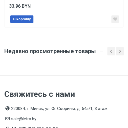
Товар соответствует требованиям технических
33.96
BYN
регламентов ТР ТС (ЕАЭС). Сведения о номере
сертификата/декларации соответствия содержатся
в сопроводительной документации к товару и
В корзину
предоставляются по запросу покупателя
Недавно просмотренные товары
Свяжитесь с нами
220084, г. Минск, ул. Ф. Скорины, д. 54а/1, 3 этаж
sale@letra.by