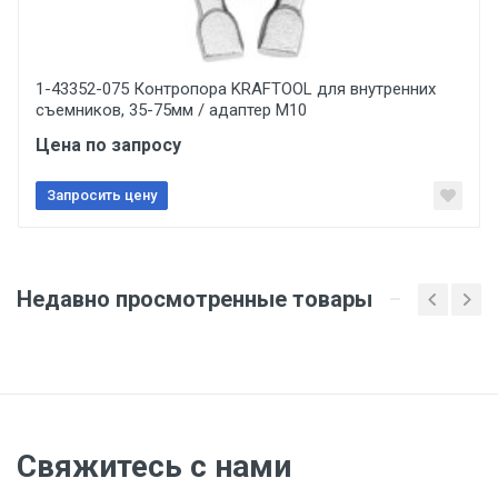
Указана на упаковке / в паспорте товара
Отправить отзыв
Срок годности
Указан на упаковке / в паспорте товара
1-43352-075 Контропора KRAFTOOL для внутренних
съемников, 35-75мм / адаптер М10
Подтверждение соответствия
Цена по запросу
Товар соответствует требованиям технических
регламентов ТР ТС (ЕАЭС). Сведения о номере
сертификата/декларации соответствия содержатся
Запросить цену
в сопроводительной документации к товару и
предоставляются по запросу покупателя
Недавно просмотренные товары
Свяжитесь с нами