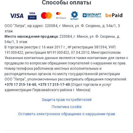
Способы оплаты
ООО "Летра", юр.адрес: 220084, г. Минск, ул. Ф. Скорины, д. 54а/1, 3
этаж
Место нахождения продавца:
220084, г. Минск, ул. Ф. Скорины, д.
54а/1, 3 этаж
В торговом реестре с 16 мая 2017 г., № регистрации 381594, УНП:
191300422, регистрация №191300422, 07.04.2010, Мингорисполком.
Указанные контактные данные являются также контактами для связи с
продавцом по вопросам обращения покупателей о нарушении их прав.
Номер телефона работников местных исполнительных и
распорядительных органов по месту государственной регистрации
ООО "Летра", уполномоченных рассматривать обращения покупателей:
+375 17 215-14-65
,
+375 17 215-17-40
(Отдел торговли и услуг
администрации Первомайского района г. Минска)
Защита прав потребителей
Политика cookie
Оставить электронное обращение о нарушении прав