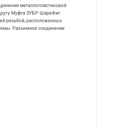
оединения металлопластиковой
 другу Муфта ЗУБР ШиреФит
ней резьбой, расположенных
истемы. Разъемное соединение