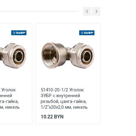
руг Мытищи, д. Сухарево, д.133,
 ТС (ЕАЭС). Сведения о номере
дительной документации к
 Уголок
51410-20-1/2 Уголок
51497-26 Со
ренней
ЗУБР с внутренней
ЗУБР ''ШиреФ
га-гайка,
резьбой, цанга-гайка,
90° ''накидна
мм, никель
1/2''х20х2,0 мм, никель
накидная гай
10.22
BYN
39.26
BYN