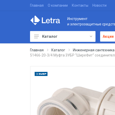
Главная
О компании
Контакты
Новости
Инструмент
и электрозащитные средст
Каталог
Акции
Главная
Каталог
Инженерная сантехника
51466-20-3/4 Муфта ЗУБР ''ШиреФит'' соединительн