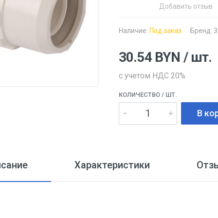
Добавить отзыв
Наличие:
Под заказ
Бренд:
З
30.54
BYN
/ шт.
с учетом НДС 20%
КОЛИЧЕСТВО
/ ШТ.
В ко
исание
Характеристики
Отз