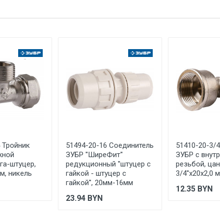
ЗАО "ЗУБР ОВК" Россия, Московская обл., 141052, городской ок
е имя
Email
каб. 13
ИТАЛИЯ
Указан на упаковке / в паспорте товара
Указана на упаковке / в паспорте товара
Указан на упаковке / в паспорте товара
Товар соответствует требованиям технических регламентов ТР
сертификата/декларации соответствия содержатся в сопрово
товару и предоставляются по запросу покупателя
ООО "Летра", Беларусь, г. Минск, ул. Ф.Скорины, 54а/1, офис 34
4 Тройник
51494-20-16 Соединитель
51410-20-3/4
жной
ЗУБР ''ШиреФит''
ЗУБР с внут
га-штуцер,
редукционный ''штуцер с
резьбой, цан
мм, никель
гайкой - штуцер с
3/4''х20х2,0 
гайкой'', 20мм-16мм
12.35
BYN
23.94
BYN