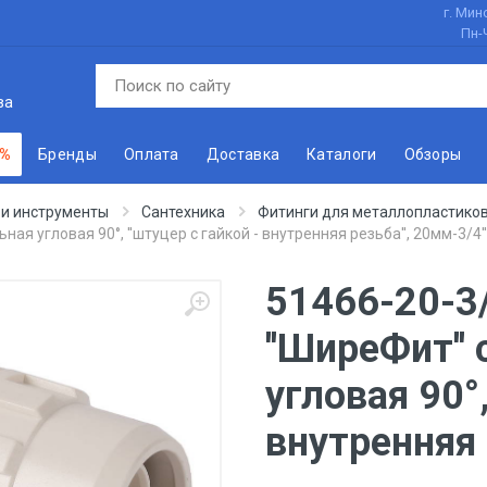
г. Минс
Пн-
ва
 %
Бренды
Оплата
Доставка
Каталоги
Обзоры
 и инструменты
Сантехника
Фитинги для металлопластиков
ая угловая 90°, ''штуцер с гайкой - внутренняя резьба'', 20мм-3/4''
51466-20-3
''ШиреФит''
угловая 90°,
внутренняя р