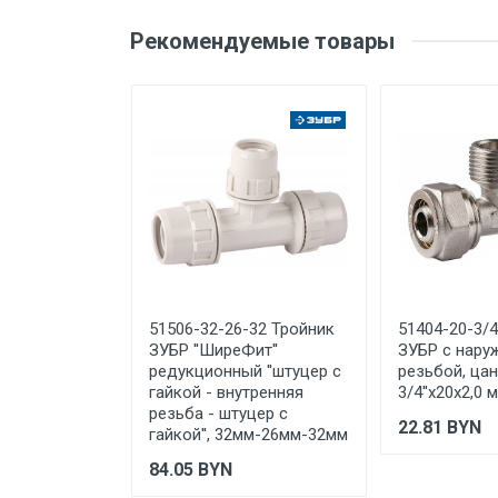
Производитель и место
Оценка
Ваш
нахождения
Рекомендуемые товары
Страна производства
Срок службы
Ваше сообщение
Дата изготовления
Срок годности
Подтверждение
соответствия
Организация импортер
Отправить отзыв
51506-32-26-32 Тройник
51404-20-3/
ЗУБР ''ШиреФит''
ЗУБР с нару
редукционный ''штуцер с
резьбой, цан
гайкой - внутренняя
3/4''х20х2,0 
резьба - штуцер с
22.81
BYN
гайкой'', 32мм-26мм-32мм
84.05
BYN