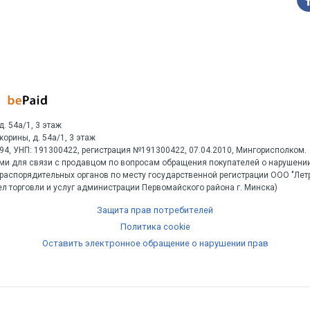
д. 54а/1, 3 этаж
Скорины, д. 54а/1, 3 этаж
1594, УНП: 191300422, регистрация №191300422, 07.04.2010, Мингорисполком.
ми для связи с продавцом по вопросам обращения покупателей о нарушении
распорядительных органов по месту государственной регистрации ООО "Ле
л торговли и услуг администрации Первомайского района г. Минска)
Защита прав потребителей
Политика cookie
Оставить электронное обращение о нарушении прав