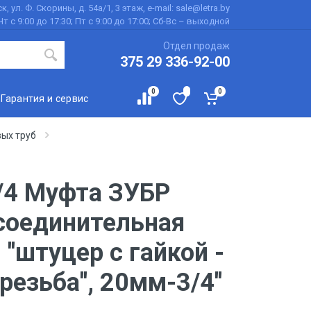
к, ул. Ф. Скорины, д. 54а/1, 3 этаж, e-mail: sale@letra.by
Чт с 9:00 до 17:30; Пт с 9:00 до 17:00; Сб-Вс – выходной
Отдел продаж
375 29 336-92-00
0
0
Гарантия и сервис
ых труб
/4 Муфта ЗУБР
 соединительная
 ''штуцер с гайкой -
езьба'', 20мм-3/4''