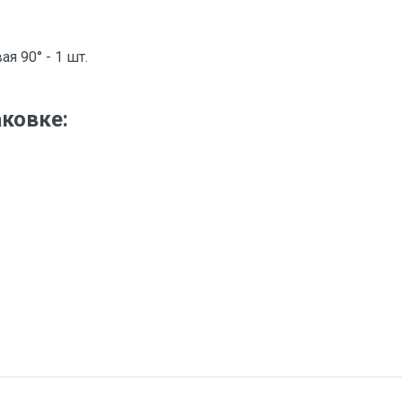
я 90° - 1 шт.
аковке:
тзыв
ЗУБР