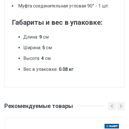
Муфта соединительная угловая 90° - 1 шт.
Габариты и вес в упаковке:
Длина:
9
см
Ширина:
5
см
Высота:
4
см
Вес в упаковке:
0.08 кг
Добавьте свой отзыв
Вес
Рекомендуемые товары
Оценка
1 штука весит 0,078 килограмма.
Бренд
Ваше имя