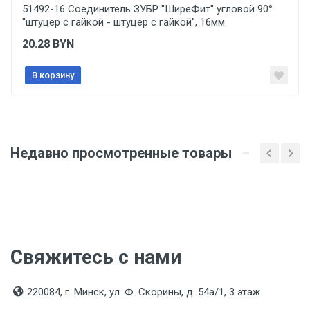
Указан на упаковке / в паспорте товара
51492-16 Соединитель ЗУБР ''ШиреФит'' угловой 90°
''штуцер с гайкой - штуцер с гайкой'', 16мм
Подтверждение соответствия
20.28
BYN
Товар соответствует требованиям технических
регламентов ТР ТС (ЕАЭС). Сведения о номере
сертификата/декларации соответствия содержатся
В корзину
в сопроводительной документации к товару и
предоставляются по запросу покупателя
Организация импортер
ООО "Летра", Беларусь, г. Минск, ул. Ф.Скорины,
Недавно просмотренные товары
54а/1, офис 34
Свяжитесь с нами
220084, г. Минск, ул. Ф. Скорины, д. 54а/1, 3 этаж