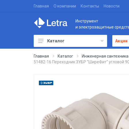
Главная
О компании
Контакты
Новости
Инструмент
и электрозащитные средст
Каталог
Акции
Главная
Каталог
Инженерная сантехника
51482-16 Переходник ЗУБР ''ШиреФит'' угловой 90°