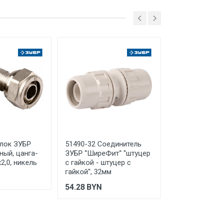
руг Мытищи, д. Сухарево, д.133,
 ТС (ЕАЭС). Сведения о номере
дительной документации к
олок ЗУБР
51490-32 Соединитель
51511-26 За
ный, цанга-
ЗУБР ''ШиреФит'' ''штуцер
''ШиреФит'' '
2,0, никель
с гайкой - штуцер с
резьба'', 26
гайкой'', 32мм
12.79
BYN
54.28
BYN