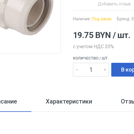
Добавить отзыв
Наличие:
Под заказ
Бренд:
З
19.75
BYN
/ шт.
с учетом НДС 20%
КОЛИЧЕСТВО
/ ШТ.
В ко
исание
Характеристики
Отз