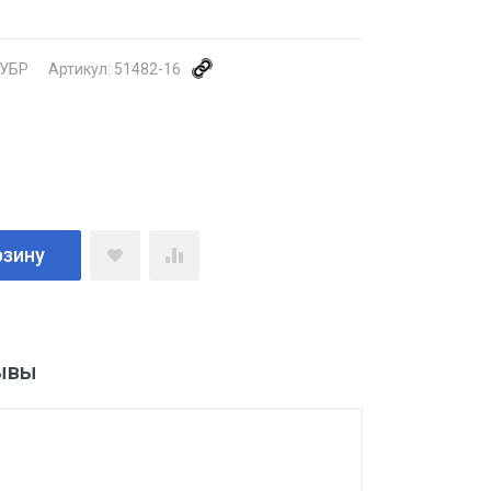
УБР
Артикул:
51482-16
рзину
ывы