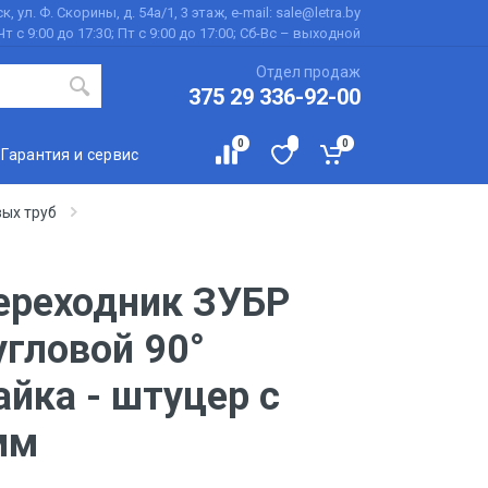
к, ул. Ф. Скорины, д. 54а/1, 3 этаж, e-mail: sale@letra.by
Чт с 9:00 до 17:30; Пт с 9:00 до 17:00; Сб-Вс – выходной
Отдел продаж
375 29 336-92-00
0
0
Гарантия и сервис
ых труб
ереходник ЗУБР
 угловой 90°
гайка - штуцер с
6мм