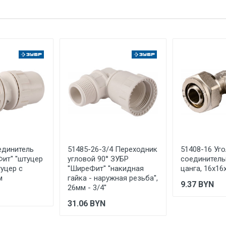
ЗУБР
е имя
Email
ЗАО "ЗУБР ОВК" Россия, Московская обл., 141052, городской ок
каб. 13
ИТАЛИЯ
Указан на упаковке / в паспорте товара
Указана на упаковке / в паспорте товара
Указан на упаковке / в паспорте товара
Товар соответствует требованиям технических регламентов ТР
сертификата/декларации соответствия содержатся в сопрово
товару и предоставляются по запросу покупателя
единитель
51485-26-3/4 Переходник
51408-16 Уг
ООО "Летра", Беларусь, г. Минск, ул. Ф.Скорины, 54а/1, офис 34
ит'' ''штуцер
угловой 90° ЗУБР
соединитель
туцер с
''ШиреФит'' ''накидная
цанга, 16х16х
м
гайка - наружная резьба'',
9.37
BYN
26мм - 3/4''
31.06
BYN