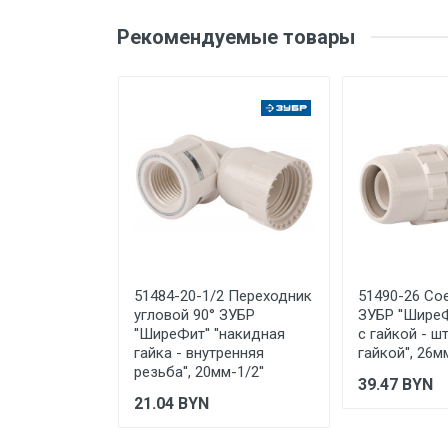
Бренд
Оценка
Ваш
Рекомендуемые товары
Производитель и место
нахождения
Страна производства
Ваше сообщение
Срок службы
Дата изготовления
Срок годности
Подтверждение
соответствия
Отправить отзыв
51484-20-1/2 Переходник
51490-26 Со
Организация импортер
угловой 90° ЗУБР
ЗУБР ''ШиреФ
''ШиреФит'' ''накидная
с гайкой - ш
гайка - внутренняя
гайкой'', 26м
резьба'', 20мм-1/2''
39.47
BYN
21.04
BYN