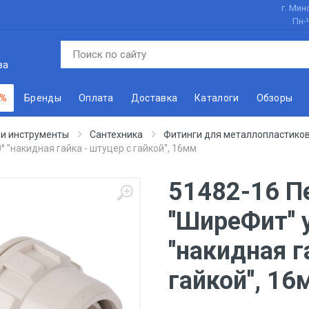
г. Минс
Пн-
ва
 %
Бренды
Оплата
Доставка
Каталоги
Обзоры
 и инструменты
Сантехника
Фитинги для металлопластиков
 ''накидная гайка - штуцер с гайкой'', 16мм
51482-16 П
''ШиреФит''
''накидная 
гайкой'', 1