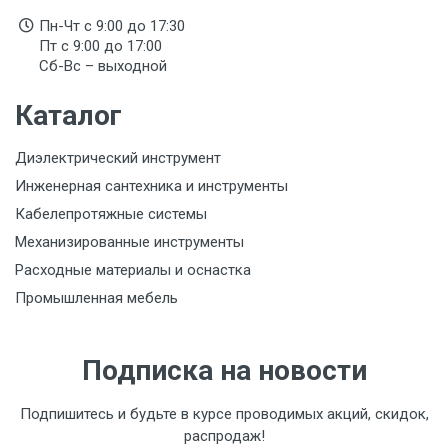
Указан на упаковке / в паспорте товара
Пн-Чт с 9:00 до 17:30
Пт с 9:00 до 17:00
Подтверждение соответствия
Сб-Вс – выходной
Товар соответствует требованиям технических
регламентов ТР ТС (ЕАЭС). Сведения о номере
Каталог
сертификата/декларации соответствия содержатся
в сопроводительной документации к товару и
предоставляются по запросу покупателя
Диэлектрический инструмент
Инженерная сантехника и инструменты
Кабелепротяжные системы
Механизированные инструменты
Расходные материалы и оснастка
Промышленная мебель
Подписка на новости
Подпишитесь и будьте в курсе проводимых акций, скидок,
распродаж!