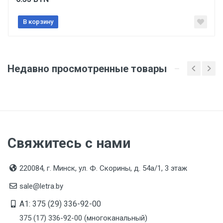
Бренд
КВТ
В корзину
Производитель и место нахождения
КЭЗ КВТ ООО, Россия, г. Москва, проезд 17-й
Марьиной Рощи, д. 9
Недавно просмотренные товары
Страна производства
КИТАЙ
Гарантийный срок
1 год
Свяжитесь с нами
Срок службы
Указан на упаковке / в паспорте товара
220084, г. Минск, ул. Ф. Скорины, д. 54а/1, 3 этаж
Дата изготовления
sale@letra.by
Указана на упаковке / в паспорте товара
A1: 375 (29) 336-92-00
Срок годности
375 (17) 336-92-00 (многоканальный)