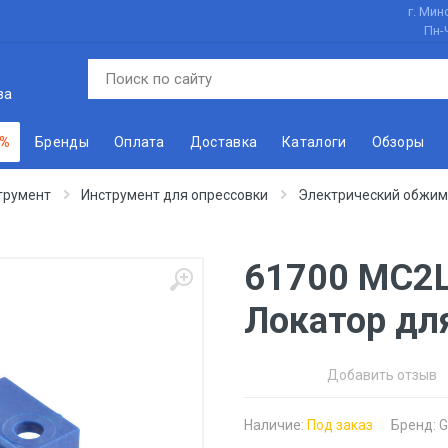
г. Минс
Пн-
ва
 %
Бренды
Оплата
Доставка
Каталоги
Обзоры
трумент
Инструмент для опрессовки
Электрический обжим
61700 MC2L
Локатор дл
Добавить отзыв
Наличие:
Под заказ
Бренд:
G