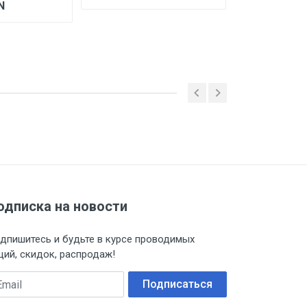
N
Цена по за
одписка на новости
дпишитесь и будьте в курсе проводимых
ций, скидок, распродаж!
ail
Подписаться