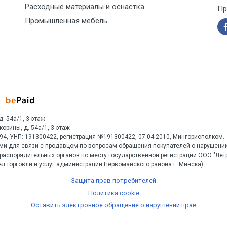
Расходные материалы и оснастка
Пр
Промышленная мебель
д. 54а/1, 3 этаж
Скорины, д. 54а/1, 3 этаж
1594, УНП: 191300422, регистрация №191300422, 07.04.2010, Мингорисполком.
ми для связи с продавцом по вопросам обращения покупателей о нарушении
распорядительных органов по месту государственной регистрации ООО "Ле
л торговли и услуг администрации Первомайского района г. Минска)
Защита прав потребителей
Политика cookie
Оставить электронное обращение о нарушении прав