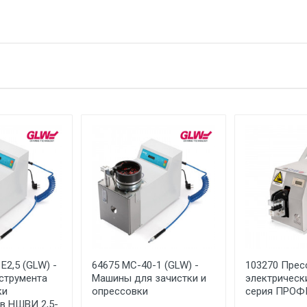
тзыв
1 штука весит 0,004 килограмма.
GLW
е имя
Email
GLW GmbH Steinbeisstr. 2, 88353 Kisslegg, Germany
ГЕРМАНИЯ
Указан на упаковке / в паспорте товара
Указана на упаковке / в паспорте товара
Указан на упаковке / в паспорте товара
Товар соответствует требованиям технических регламентов ТР
сертификата/декларации соответствия содержатся в сопрово
товару и предоставляются по запросу покупателя
E2,5 (GLW) -
64675 MC-40-1 (GLW) -
103270 Прес
струмента
Машины для зачистки и
электрическ
ки
опрессовки
серия ПРОФ
в НШВИ 2,5-