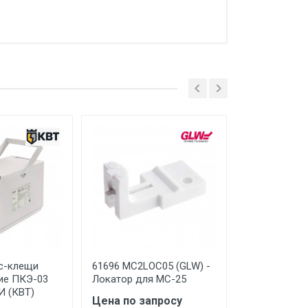
 ТС (ЕАЭС). Сведения о номере
дительной документации к
с-клещи
61696 MC2LOC05 (GLW) -
61794 EC PC0
ие ПКЭ-03
Локатор для MC-25
Защитный к
И (КВТ)
R0560
Цена по запросу