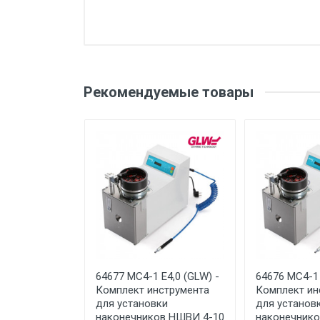
Добавьте свой о
Вес
Бренд
Оценка
Ваш
Рекомендуемые товары
Производитель и место
нахождения
Страна производства
Ваше сообщение
Срок службы
Дата изготовления
Срок годности
Подтверждение
соответствия
Отправить отзыв
64677 MC4-1 E4,0 (GLW) -
64676 MC4-1 
Комплект инструмента
Комплект ин
для установки
для установ
наконечников НШВИ 4-10
наконечнико