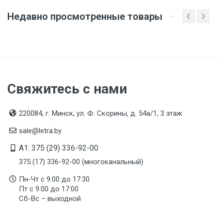
сертификата/декларации соответствия содержатся
в сопроводительной документации к товару и
Недавно просмотренные товары
предоставляются по запросу покупателя
Свяжитесь с нами
220084, г. Минск, ул. Ф. Скорины, д. 54а/1, 3 этаж
sale@letra.by
A1: 375 (29) 336-92-00
375 (17) 336-92-00 (многоканальный)
Пн-Чт с 9:00 до 17:30
Пт с 9:00 до 17:00
Сб-Вс – выходной