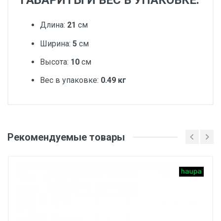
ГАБАРИТЫ И ВЕС В УПАКОВКЕ:
Длина:
21
см
Ширина:
5
см
Высота:
10
см
Вес в упаковке:
0.49 кг
Добавьте свой отзыв
Тип товара
Рекомендуемые товары
Оценка
Динамометрическая отвертка
Вес
Ваше имя
1 штука весит 0,49 килограмма.
Бренд
ЗУБР
Email