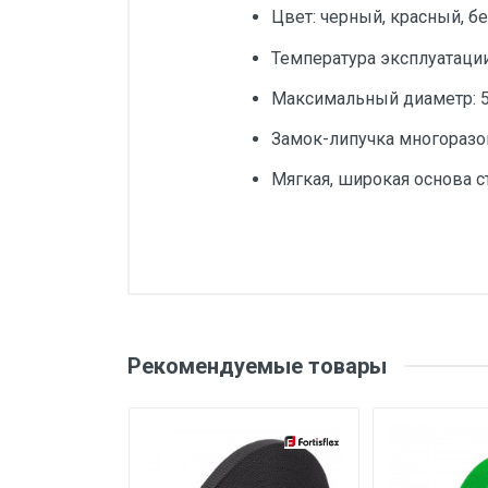
Цвет: черный, красный, б
Температура эксплуатации:
Максимальный диаметр: 
Замок-липучка многоразо
Мягкая, широкая основа 
Добавьте свой о
Общая длина (Од), мм
Количество в наборе/
Оценка
Ваш
упаковке, шт
Рекомендуемые товары
Ширина, мм
Температура монтажа, ° С
Ваше сообщение
Температура эксплуатации, °
С