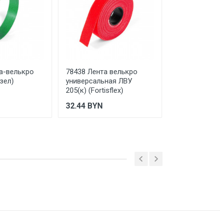
а-велькро
78438 Лента велькро
59295 Стяжк
зел)
универсальная ЛВУ
КСВ 16*310 (
205(к) (Fortisflex)
(Fortisflex)
й р-н, село Беседы, пр.
32.44
BYN
1.36
BYN
 ТС (ЕАЭС). Сведения о номере
дительной документации к