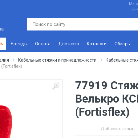
г. Минс
Пн-
ва
 %
Бренды
Оплата
Доставка
Каталоги
Обзоры
елия
Кабельные стяжки и принадлежности
Кабельные стяж
Fortisflex)
77919 Стяж
Велькро КСВ
(Fortisflex)
Добавить отзыв