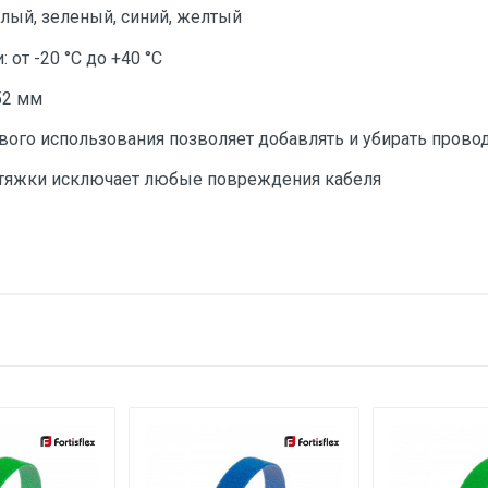
елый, зеленый, синий, желтый
 от -20 °С до +40 °С
52 мм
вого использования позволяет добавлять и убирать прово
стяжки исключает любые повреждения кабеля
тзыв
200
20
е имя
Email
20
от 0 до +40
от -20 до +40