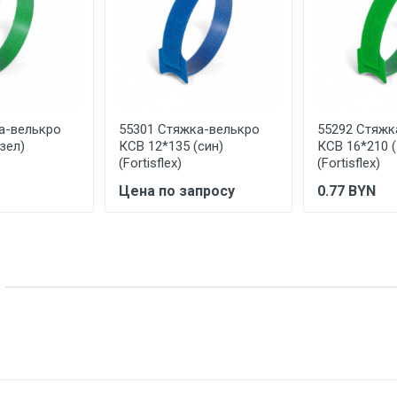
красный
лента-липучка
Стяжки-липучки Велькро
полиамид
а-велькро
55301 Стяжка-велькро
55292 Стяжк
зел)
КСВ 12*135 (син)
КСВ 16*210 (
Fortisflex
(Fortisflex)
(Fortisflex)
Компания Фортисфлекс ООО, Россия, Московская обл., Ленински
Цена по запросу
0.77
BYN
Промышленный, д. 9, этаж 4, офис 408
РОССИЯ
Указан на упаковке / в паспорте товара
Указана на упаковке / в паспорте товара
Указан на упаковке / в паспорте товара
Товар соответствует требованиям технических регламентов ТР
сертификата/декларации соответствия содержатся в сопрово
товару и предоставляются по запросу покупателя