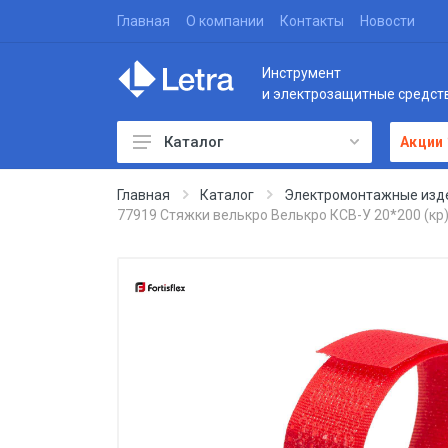
Главная
О компании
Контакты
Новости
Инструмент
и электрозащитные средст
Каталог
Акции
Главная
Каталог
Электромонтажные изд
77919 Стяжки велькро Велькро КСВ-У 20*200 (кр) (