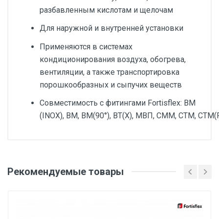
разбавленным кислотам и щелочам
Для наружной и внутренней установки
Применяются в системах
кондиционирования воздуха, обогрева,
вентиляции, а также транспортировка
порошкообразных и сыпучих веществ
Совместимость с фитингами Fortisflex: ВМ
(INOX), ВМ, ВМ(90°), ВТ(Х), МВП, СММ, СТМ, СТМ(
Добавьте свой отзыв
Покрытие
Рекомендуемые товары
Оценка
ПВХ
Степень защиты IP
Ваше имя
IP65