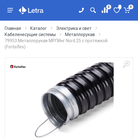
0
0
Главная
Каталог
Электрика и свет
Кабеленесущие системы
Металлорукав
79953 Металлорукав МРПИнг Nord 25 с протяжкой
(Fortisflex)