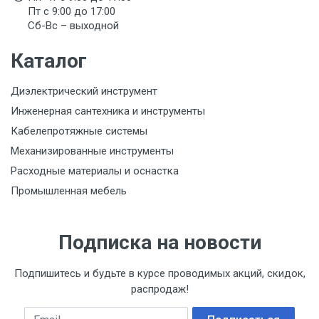
Пт с 9:00 до 17:00
Сб-Вс – выходной
Срок годности
Указан на упаковке / в паспорте товара
Каталог
Подтверждение соответствия
Диэлектрический инструмент
Товар соответствует требованиям технических
регламентов ТР ТС (ЕАЭС). Сведения о номере
Инженерная сантехника и инструменты
сертификата/декларации соответствия содержатся
Кабелепротяжные системы
в сопроводительной документации к товару и
предоставляются по запросу покупателя
Механизированные инструменты
Расходные материалы и оснастка
Промышленная мебель
Подписка на новости
Подпишитесь и будьте в курсе проводимых акций, скидок,
распродаж!
Email