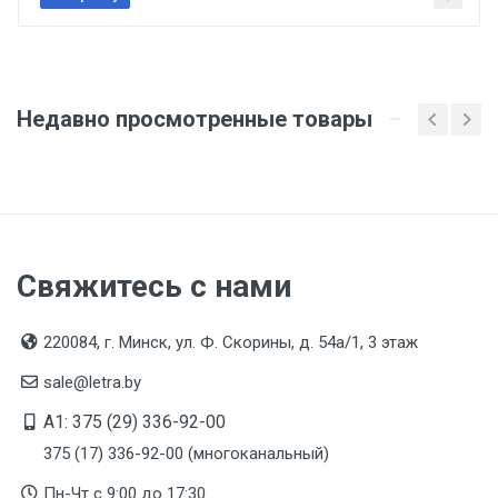
1 метр весит 0,224 килограмма.
Бренд
Fortisflex
Недавно просмотренные товары
Производитель и место нахождения
Компания Фортисфлекс ООО, Россия, Московская
обл., Ленинский р-н, село Беседы, пр.
Промышленный, д. 9, этаж 4, офис 408
Страна производства
РОССИЯ
Свяжитесь с нами
Гарантийный срок
220084, г. Минск, ул. Ф. Скорины, д. 54а/1, 3 этаж
3 года
sale@letra.by
Срок службы
A1: 375 (29) 336-92-00
Указан на упаковке / в паспорте товара
375 (17) 336-92-00 (многоканальный)
Дата изготовления
Пн-Чт с 9:00 до 17:30
Указана на упаковке / в паспорте товара