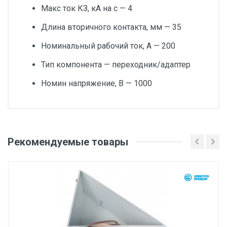
Макс ток КЗ, кА на с — 4
Длина вторичного контакта, мм — 35
Номинальный рабочий ток, А — 200
Тип компонента — переходник/адаптер
Номин напряжение, В — 1000
Добавьте свой отзыв
Вес
Рекомендуемые товары
Оценка
1 штука весит 0,076 килограмма.
Бренд
Ваше имя
IEK
Производитель и место нахождения
Группы компаний IEK (Россия, Москва)
Email