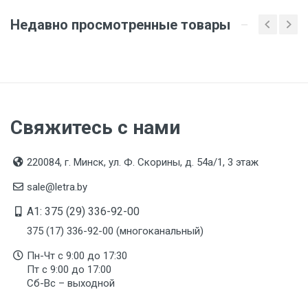
ООО "Летра", Беларусь, г. Минск, ул. Ф.Скорины,
54а/1, офис 34
Недавно просмотренные товары
Свяжитесь с нами
220084, г. Минск, ул. Ф. Скорины, д. 54а/1, 3 этаж
sale@letra.by
A1: 375 (29) 336-92-00
375 (17) 336-92-00 (многоканальный)
Пн-Чт с 9:00 до 17:30
Пт с 9:00 до 17:00
Сб-Вс – выходной