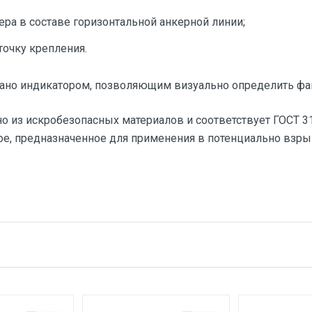
ера в составе горизонтальной анкерной линии;
точку крепления.
вано индикатором, позволяющим визуально определить ф
 из искробезопасных материалов и соответствует ГОСТ 31
е, предназначенное для применения в потенциально взрыв
тзыв
26 кН
е имя
Email
Анкерное устройство типа А
1 штука весит 0,36 килограмма.
Safe-Tec