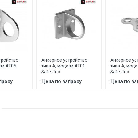
ООО "СЕЙФ-ТЕК" 125239, г. Москва, ул. Коптевская, д. 73А, стр.5
РОССИЯ
5 лет
Указан на упаковке / в паспорте товара
Указана на упаковке / в паспорте товара
тройство
Анкерное устройство
Анкерное ус
ли AT05
типа А, модели AT01
типа А, моде
Указан на упаковке / в паспорте товара
Safe-Tec
Safe-Tec
Товар соответствует требованиям технических регламентов ТР
просу
Цена по запросу
Цена по за
сертификата/декларации соответствия содержатся в сопрово
товару и предоставляются по запросу покупателя
ООО "Летра", Беларусь, г. Минск, ул. Ф.Скорины, 54а/1, офис 34