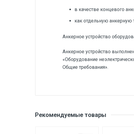
в качестве концевого анк
как отдельную анкерную 
Анкерное устройство оборудо
Анкерное устройство выполнено
«Оборудование неэлектрическо
Общие требования».
Добавьте свой о
Статическая разрывная
нагрузка
Оценка
Ваш
Тип товара
Рекомендуемые товары
Вес
Бренд