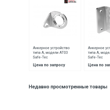
Ваше сообщение
Производитель и место
нахождения
Страна производства
Гарантийный срок
Срок службы
Отправить отзыв
Дата изготовления
Анкерное устройство
Анкерное ус
типа А, модели AT03
типа А, моде
Срок годности
Safe-Tec
Safe-Tec
Подтверждение
Цена по запросу
Цена по за
соответствия
Организация импортер
Недавно просмотренные товары