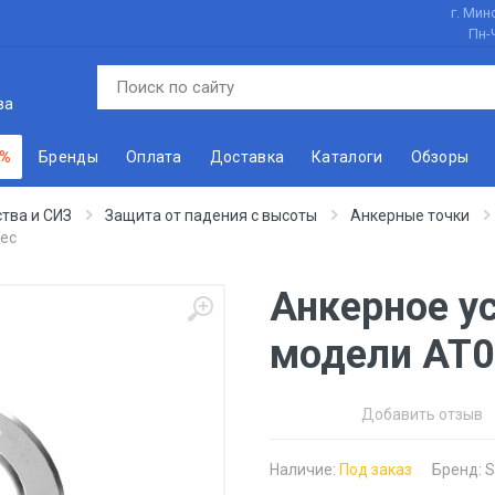
г. Минс
Пн-
ва
 %
Бренды
Оплата
Доставка
Каталоги
Обзоры
тва и СИЗ
Защита от падения с высоты
Анкерные точки
Tec
Анкерное ус
модели AT0
Добавить отзыв
Наличие:
Под заказ
Бренд:
S