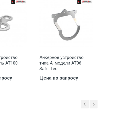
тройство
Анкерное устройство
Анкерное ус
ль AT100
типа А, модели AT06
типа А, моде
Safe-Tec
Safe-Tec
 ТС (ЕАЭС). Сведения о номере
просу
Цена по запросу
Цена по за
дительной документации к