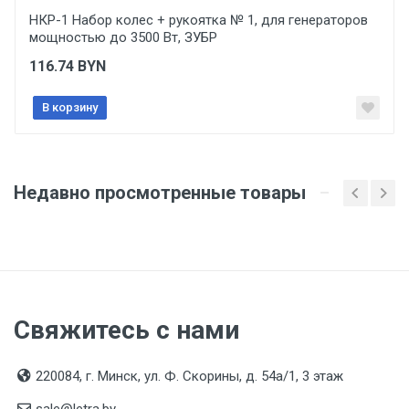
НКР-1 Набор колес + рукоятка № 1, для генераторов
мощностью до 3500 Вт, ЗУБР
Срок службы
Указан на упаковке / в паспорте товара
116.74
BYN
Дата изготовления
В корзину
Указана на упаковке / в паспорте товара
Срок годности
Указан на упаковке / в паспорте товара
Недавно просмотренные товары
Подтверждение соответствия
Товар соответствует требованиям технических
регламентов ТР ТС (ЕАЭС). Сведения о номере
сертификата/декларации соответствия содержатся
в сопроводительной документации к товару и
предоставляются по запросу покупателя
Свяжитесь с нами
Организация импортер
ООО "Летра", Беларусь, г. Минск, ул. Ф.Скорины,
220084, г. Минск, ул. Ф. Скорины, д. 54а/1, 3 этаж
54а/1, офис 34
sale@letra.by