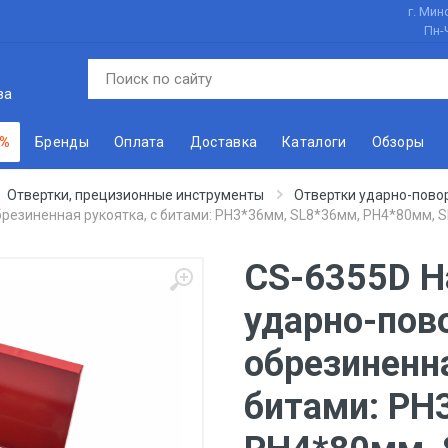
г. Минс
Пн-
ва
 %
Бренды
Оплата
Доставка
Каталоги
Обзоры
Отвертки, прецизионные инструменты
Отвертки ударно-пово
резиненная рукоятка, с битами: PH3*36мм, SL8*36мм, PH4*80мм, SL
CS-6355D Н
ударно-пов
обрезиненна
битами: PH