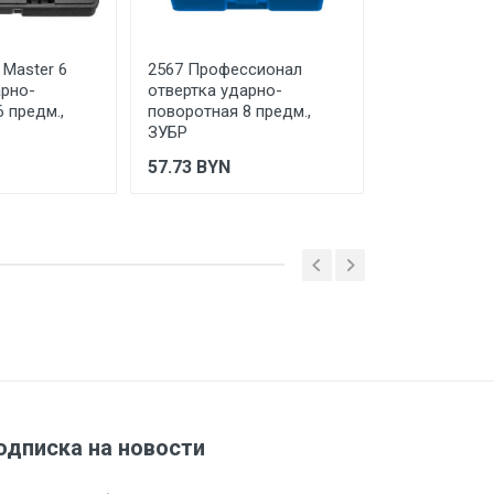
 ТС (ЕАЭС). Сведения о номере
дительной документации к
 Master 6
2567 Профессионал
25555 ID-6 о
арно-
отвертка ударно-
ударно-пово
 предм.,
поворотная 8 предм.,
предм., KRA
ЗУБР
85.42
BYN
57.73
BYN
одписка на новости