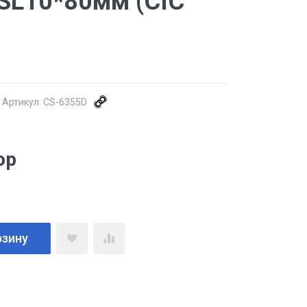
SL10*80мм (CIC
Артикул:
CS-6355D
ор
рзину