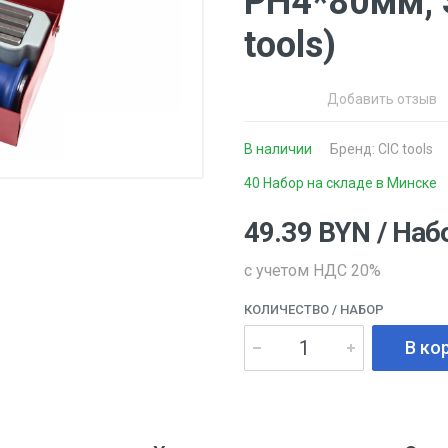
PH4*80мм, 
tools)
Добавить отзыв
В наличии
Бренд:
CIC tools
40 Набор на складе в Минске
49.39
BYN
/ Наб
с учетом НДС 20%
КОЛИЧЕСТВО
/ НАБОР
В ко