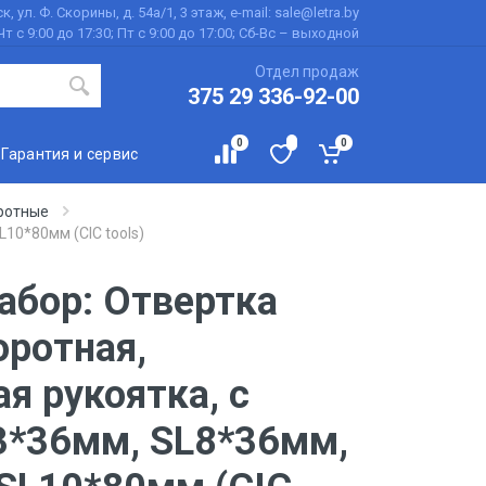
к, ул. Ф. Скорины, д. 54а/1, 3 этаж, e-mail: sale@letra.by
Чт с 9:00 до 17:30; Пт с 9:00 до 17:00; Сб-Вс – выходной
Отдел продаж
375 29 336-92-00
0
0
Гарантия и сервис
ротные
10*80мм (CIC tools)
абор: Отвертка
оротная,
я рукоятка, с
3*36мм, SL8*36мм,