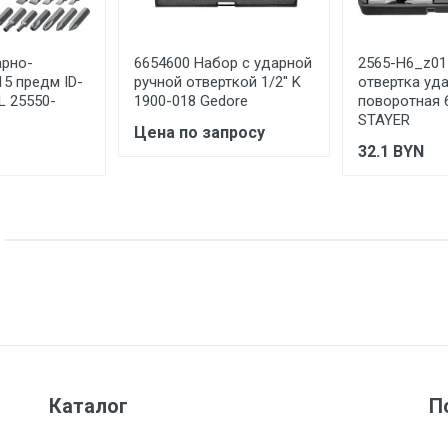
Товар соответствует требованиям технических регламентов ТР
сертификата/декларации соответствия содержатся в сопрово
товару и предоставляются по запросу покупателя
арно-
6654600 Набор с ударной
2565-H6_z01
15 предм ID-
ручной отверткой 1/2'' K
отвертка уд
L 25550-
1900-018 Gedore
поворотная 6
STAYER
Цена по запросу
32.1
BYN
Каталог
П