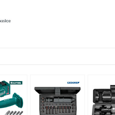
 кейсе
тзыв
1 набор весит 1,32 килограмма.
CIC tools
е имя
Email
Chinsing Industries Co (CIC tools) Тайвань
ТАЙВАНЬ (КИТАЙ)
Указан на упаковке / в паспорте товара
Указана на упаковке / в паспорте товара
Указан на упаковке / в паспорте товара