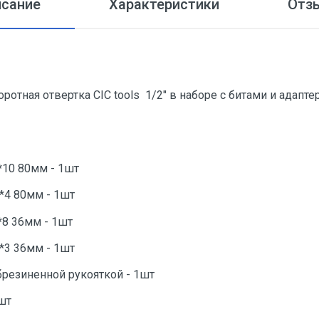
исание
Характеристики
Отз
отная отвертка CIC tools 1/2" в наборе с битами и адапте
*10 80мм - 1шт
H*4 80мм - 1шт
*8 36мм - 1шт
H*3 36мм - 1шт
обрезиненной рукояткой - 1шт
1шт