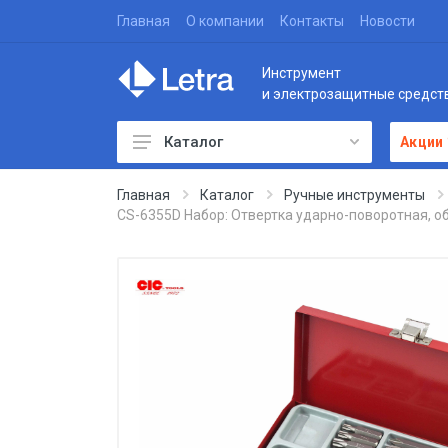
Главная
О компании
Контакты
Новости
Инструмент
и электрозащитные средст
Каталог
Акции
Главная
Каталог
Ручные инструменты
CS-6355D Набор: Отвертка ударно-поворотная, об