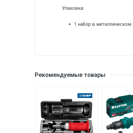
Упаковка:
1 набор в металлическом
Добавьте свой о
Вес
Бренд
Оценка
Ваш
Рекомендуемые товары
Производитель и место
нахождения
Страна производства
Ваше сообщение
Срок службы
Дата изготовления
Срок годности